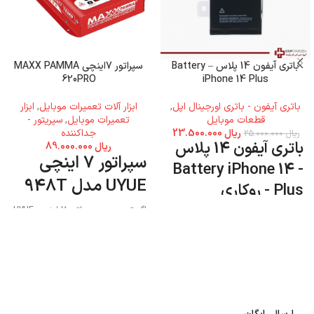
باتری آیفون 14 پلاس – Battery
سپراتور 7اینچی MAXX PAMMA
620PRO
iPhone 14 Plus
باتری آیفون - باتری اورجینال اپل
,
ابزار آلات تعمیرات موبایل
,
ابزار
قطعات موبایل
تعمیرات موبایل
,
سپریتور -
ریال
23.500.000
جداکننده
ریال
25.000.000
باتری آیفون 14 پلاس
ریال
89.000.000
سپراتور 7 اینچی
- Battery iPhone 14
UYUE مدل 948T
Plus - روکاری
اگر تصمیم به سپراتور 7 اینچی UYUE
مدل 948T دارید میتوانید به فروشگاه
جی اس ام پارسه مراجعه نمایید و این
محصول را تهیه کنید.