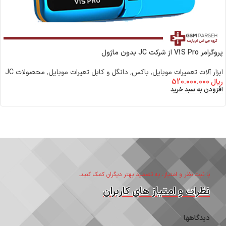
پروگرامر V1S Pro از شرکت JC بدون ماژول
ابزار آلات تعمیرات موبایل
,
باکس٬ دانگل و کابل تعیرات موبایل
,
محصولات JC
ریال
520.000.000
افزودن به سبد خرید
با ثبت نظر و امتیاز، به تصمیم بهتر دیگران کمک کنید.
نظرات و امتیاز های کاربران
دیدگاهها