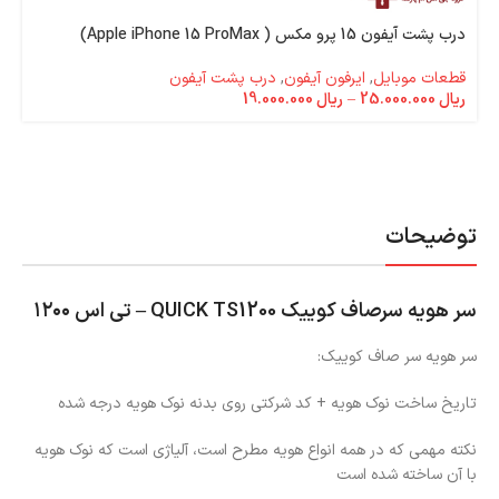
درب پشت آیفون 15 پرو مکس ( Apple iPhone 15 ProMax)
قطعات موبایل
,
ایرفون آیفون
,
درب پشت آیفون
ریال
25.000.000
–
ریال
19.000.000
توضیحات
سر هویه سرصاف کوییک QUICK TS1200 – تی اس ۱۲۰۰
سر هویه سر صاف کوییک:
تاریخ ساخت نوک هویه + کد شرکتی روی بدنه نوک هویه درجه شده
نکته مهمی که در همه انواع هویه مطرح است، آلیاژی است که نوک هویه
با آن ساخته شده است