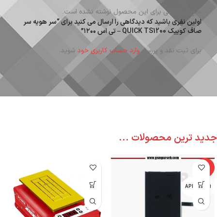
هیچ دیدگاهی برای این محصول نوشته نشده است.
اولین نفری باشید که دیدگاهی را ارسال می کنید برای “سر هویه سر
صاف کوییک QUICK TS1200 – تی اس ۱۲۰۰”
برای ثبت نقد و بررسی
وارد حساب کاربری خود
شوید.
جدید ترین محصولات ...
-6%
اپل - APPLE