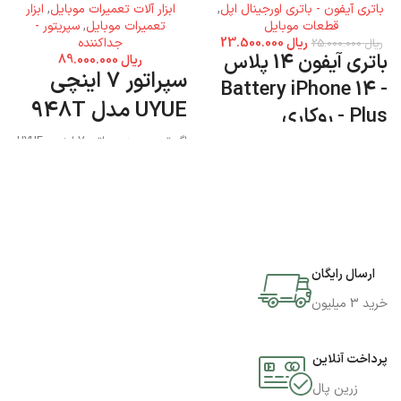
باتری آیفون - باتری اورجینال اپل
,
ابزار آلات تعمیرات موبایل
,
ابزار
قطعات موبایل
تعمیرات موبایل
,
سپریتور -
ریال
23.500.000
جداکننده
ریال
25.000.000
باتری آیفون 14 پلاس
ریال
89.000.000
سپراتور 7 اینچی
- Battery iPhone 14
UYUE مدل 948T
Plus - روکاری
اگر تصمیم به سپراتور 7 اینچی UYUE
مدل 948T دارید میتوانید به فروشگاه
جی اس ام پارسه مراجعه نمایید و این
محصول را تهیه کنید.
ارسال رایگان
خرید 3 میلیون
پرداخت آنلاین
زرین پال