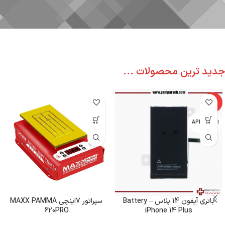
جدید ترین محصولات ...
-6%
اپل - APPLE
باتری آیفون 14 پلاس – Battery
سپراتور 7اینچی MAXX PAMMA
620PRO
iPhone 14 Plus