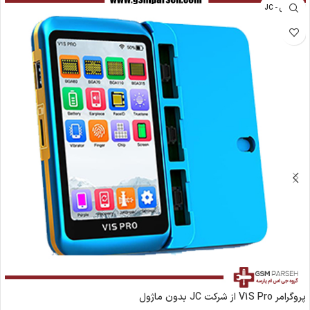
جی سی - JC
پروگرامر V1S Pro از شرکت JC بدون ماژول