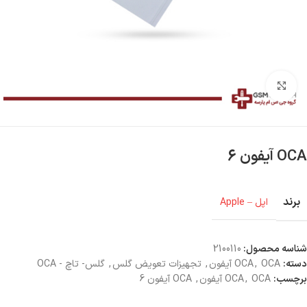
بزرگنمایی تصویر
OCA آیفون 6
برند
اپل – Apple
شناسه محصول:
2100110
دسته:
OCA آیفون
,
OCA
,
تجهیزات تعویض گلس
,
گلس- تاچ - OCA
برچسب:
OCA آیفون
,
OCA
,
OCA آیفون 6