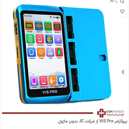
جی سی - JC
پروگرامر V1S Pro از شرکت JC بدون ماژول