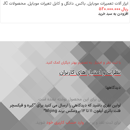
ابزار آلات تعمیرات موبایل
,
باکس٬ دانگل و کابل تعیرات موبایل
,
محصولات JC
ریال
520.000.000
افزودن به سبد خرید
با ثبت نظر و امتیاز، به تصمیم بهتر دیگران کمک کنید.
نظرات و امتیاز های کاربران
دیدگاهها
هیچ دیدگاهی برای این محصول نوشته نشده است.
اولین نفری باشید که دیدگاهی را ارسال می کنید برای “گیره و فیکسچر
فلت باتری آیفون ‍۱۱ تا ۱۲ پرومکس برند Mijing”
برای ثبت نقد و بررسی
وارد حساب کاربری خود
شوید.