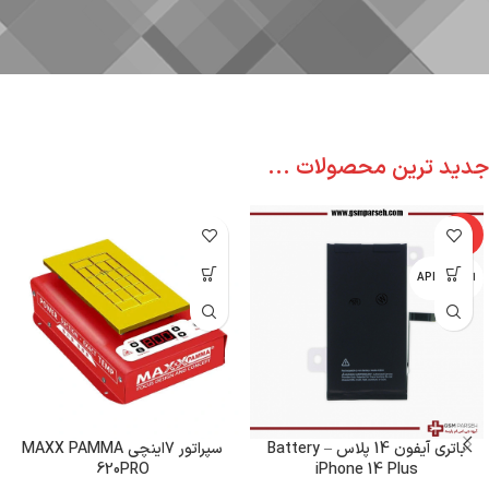
جدید ترین محصولات ...
-6%
اپل - APPLE
باتری آیفون 14 پلاس – Battery
سپراتور 7اینچی MAXX PAMMA
620PRO
iPhone 14 Plus