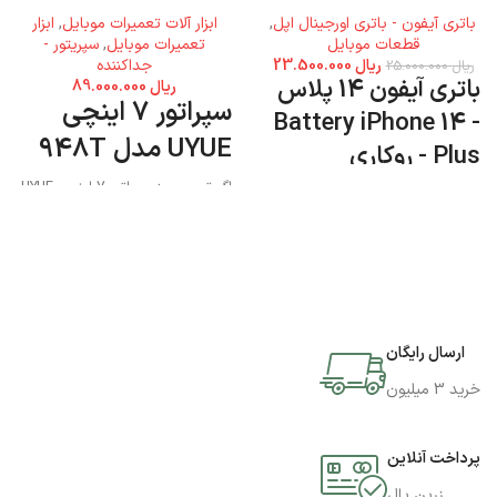
باتری آیفون - باتری اورجینال اپل
,
ابزار آلات تعمیرات موبایل
,
ابزار
قطعات موبایل
تعمیرات موبایل
,
سپریتور -
ریال
23.500.000
جداکننده
ریال
25.000.000
باتری آیفون 14 پلاس
ریال
89.000.000
سپراتور 7 اینچی
- Battery iPhone 14
UYUE مدل 948T
Plus - روکاری
اگر تصمیم به سپراتور 7 اینچی UYUE
مدل 948T دارید میتوانید به فروشگاه
جی اس ام پارسه مراجعه نمایید و این
محصول را تهیه کنید.
ارسال رایگان
خرید 3 میلیون
پرداخت آنلاین
زرین پال