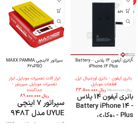
اپل - APPLE
باتری آیفون 14 پلاس – Battery
سپراتور 7اینچی MAXX PAMMA
620PRO
iPhone 14 Plus
باتری آیفون - باتری اورجینال اپل
,
ابزار آلات تعمیرات موبایل
,
ابزار
قطعات موبایل
تعمیرات موبایل
,
سپریتور -
ریال
23.500.000
جداکننده
ریال
25.000.000
باتری آیفون 14 پلاس
ریال
89.000.000
سپراتور 7 اینچی
- Battery iPhone 14
UYUE مدل 948T
Plus - روکاری
اگر تصمیم به سپراتور 7 اینچی UYUE
مدل 948T دارید میتوانید به فروشگاه
جی اس ام پارسه مراجعه نمایید و این
محصول را تهیه کنید.