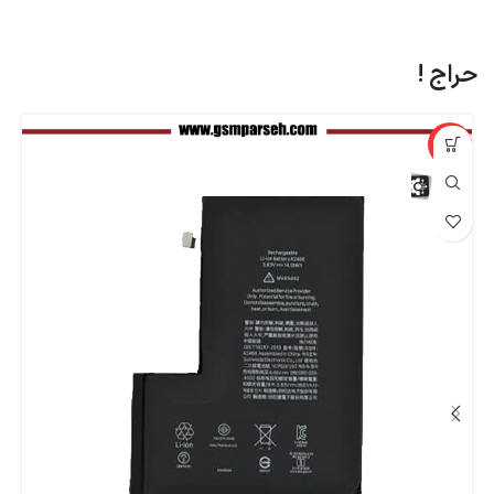
حراج !
%
-14%