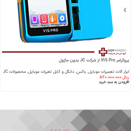
پروگرامر V1S Pro از شرکت JC بدون ماژول
ابزار آلات تعمیرات موبایل
,
باکس٬ دانگل و کابل تعیرات موبایل
,
محصولات JC
ریال
520.000.000
افزودن به سبد خرید