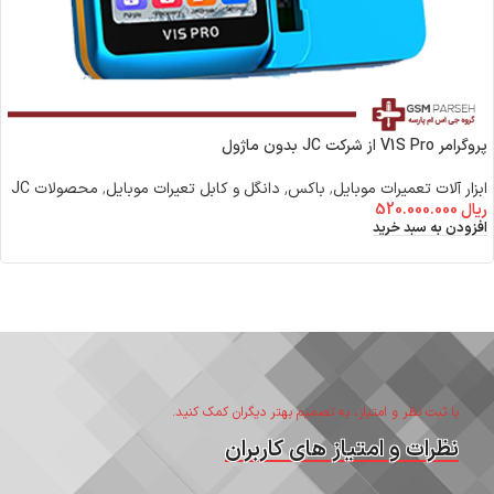
پروگرامر V1S Pro از شرکت JC بدون ماژول
ابزار آلات تعمیرات موبایل
,
باکس٬ دانگل و کابل تعیرات موبایل
,
محصولات JC
ریال
520.000.000
افزودن به سبد خرید
با ثبت نظر و امتیاز، به تصمیم بهتر دیگران کمک کنید.
نظرات و امتیاز های کاربران