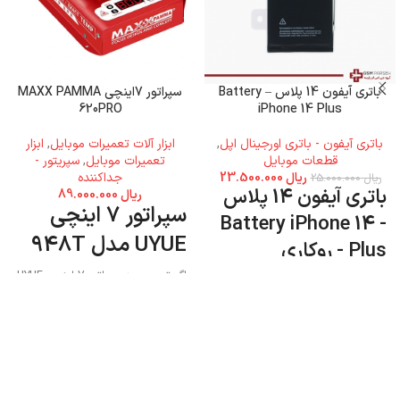
باتری آیفون 14 پلاس – Battery
سپراتور 7اینچی MAXX PAMMA
620PRO
iPhone 14 Plus
باتری آیفون - باتری اورجینال اپل
,
ابزار آلات تعمیرات موبایل
,
ابزار
قطعات موبایل
تعمیرات موبایل
,
سپریتور -
ریال
23.500.000
جداکننده
ریال
25.000.000
باتری آیفون 14 پلاس
ریال
89.000.000
سپراتور 7 اینچی
- Battery iPhone 14
UYUE مدل 948T
Plus - روکاری
اگر تصمیم به سپراتور 7 اینچی UYUE
مدل 948T دارید میتوانید به فروشگاه
جی اس ام پارسه مراجعه نمایید و این
محصول را تهیه کنید.