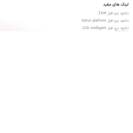
لینک های مفید
دانلود نرم افزار ZXW
دانلود نرم افزار AiXun platform
دانلود نرم افزار JCID Intelligent
Drawing
دانلود نرم افزار JC Repair
آموزش نقشه خوانی DZKJ
دانلود نرم افزار ZXW
دستری سریع
دست نوشته های ما
تماس با ما
درباره ما …
تخفیف ویژه ابزار و قطعات
شرایط گارانتی
حساب کاربری من