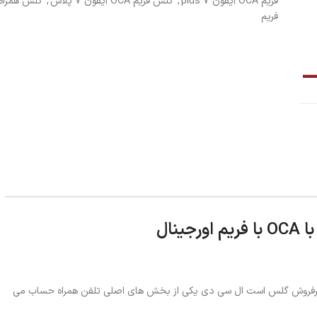
فریم OCA آیفون 7 plus
,
گلس فریم OCA آیفون ۷ پلاس
,
گلس همراه
فریم
 فریم و oca، یکی از این مدل ها پرفروش گلس است ال سی دی یکی از بخش های اصلی تلفن همراه حساب می