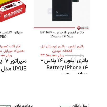
باتری آیفون 14 پلاس – Battery
سپ
0PRO
iPhone 14 Plus
باتری آیفون - باتری اورجینال اپل
,
ابزار آلات تعمیر
قطعات موبایل
تعمیرات موبایل
,
سپ
ریال
23.500.000
ریال
89.000.000
ریال
25.000.000
باتری آیفون 14 پلاس -
سپراتو
Battery iPhone 14
UYUE مدل 948T
Plus - روکاری
مدل 948T دا
جی اس ام پارسه مرا
محصول را تهیه کنید
ارسال رایگان
پرداخت آنلاین