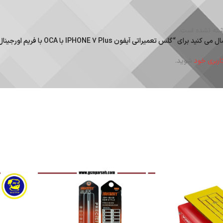
ته نشده است.
گلس تعمیراتی آیفون IPHONE 7 Plus با OCA با فریم اورجینال”
اربری خود
شوید.