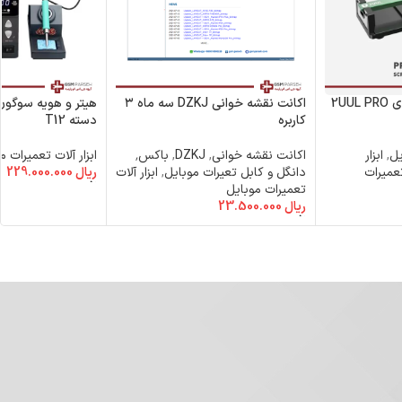
گیره بازکننده ال سی دی 2UUL PRO
اکانت نقشه خوانی DZKJ سه ماه ۳
کاربره
دسته T12
یل
,
ابزار
اکانت نقشه خوانی
,
DZKJ
,
باکس٬
ابزار آلات تعمیرات م
تعمیرات
دانگل و کابل تعیرات موبایل
,
ابزار آلات
ریال
229.000.000
افزودن به سبد خرید
تعمیرات موبایل
ریال
23.500.000
افزودن به سبد خرید