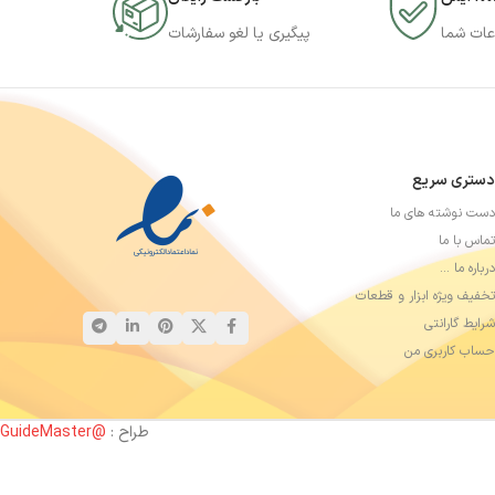
عات شما
پیگیری یا لغو سفارشات
رش تک و یا عمده
پیچ
گوشتی T2 - مکانیک مدل 3D MX
موبایل - ۶ پر (3 بعدی)
د با ما در
تماس
باشید.
دستری سریع
دست نوشته های ما
تماس با ما
درباره ما …
تخفیف ویژه ابزار و قطعات
شرایط گارانتی
حساب کاربری من
طراح :
@GuideMaster