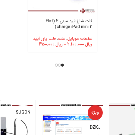
فلت شارژ آیپد مینی 2 (Flat
e 14 Plus
charge iPad mini 2)
قطعات موبایل
,
فلت
,
فلت پاور آیپد
باتری آیفون
ریال
2.100.000
–
ریال
450.000
قطعات موب
ریال
25.000.000
ویژه
SUGON
DZKJ