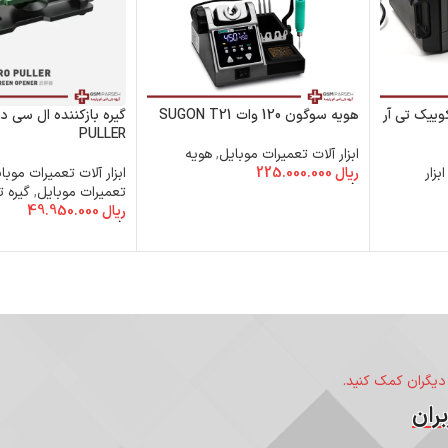
– هیتر کوییک تی آر
هویه سوگون 120 وات SUGON T21
PULLER
ابزار آلات تعمیرات موبایل
,
هویه
ابزار
ریال
225.000.000
ابزار آلات تعمیرات موبا
افزودن به سبد خرید
تعمیرات موبایل
,
گیره 
ریال
49.950.000
افزودن به سبد خرید
 دیگران کمک کنید.
ران