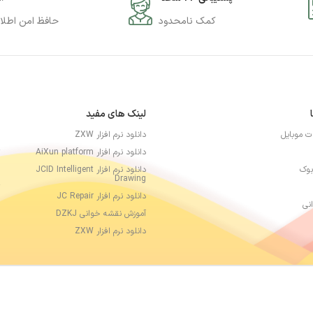
تماس
باشید.
کمک نامحدود
حافظ امن اطلا
برای سفا
برای تعمیرات 
می توانی
لینک های مفید
ات موبایل
دانلود نرم افزار ZXW
دانلود نرم افزار AiXun platform
بوک
دانلود نرم افزار JCID Intelligent
Drawing
دانلود نرم افزار JC Repair
نی
آموزش نقشه خوانی DZKJ
دانلود نرم افزار ZXW