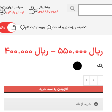
پشتیبانی
سراسر ایران
02188677156
ارسال رایگان
ورود / ثبت نام
ریال
تخفیف ویژه ابزار و قطعات
ریال
550.000
–
ریال
400.000
رنگ
افزودن به سبد خرید
خرید از بله