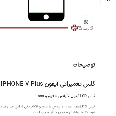
بزرگنمایی تصویر
توضیحات
گلس تعمیراتی آیفون IPHONE 7 Plus با OCA با فریم اورجینال
گلس LCD آیفون 7 پلاس با فریم و oca
گلس lcd آیفون مدل 7 پلاس با
شود که همیشه در معرض خطر آسیب است.