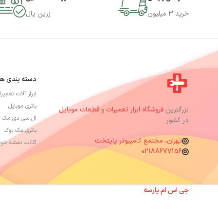
خرید 3 میلیون
زرین پال
دسته بندی ها
ابزار آلات تعمیر
باتری موبایل
بزرگترین
فروشگاه ابزار تعمیرات
و
قطعات موبایل
ال سی دی مک 
در کشور
باتری مک بوک
تهران، مجتمع کامپیوتر پایتخت
اکانت نقشه خوا
02188677156
جی اس ام پارسه