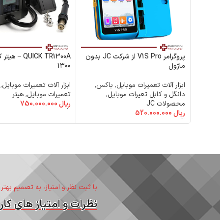
پروگرامر V1S Pro از شرکت JC بدون
QUICK TR1300A 
ماژول
۱۳۰۰
ابزار آلات تعمیرات موبایل
,
باکس٬
ابزار آلات تعمیرات موبایل
,
دانگل و کابل تعیرات موبایل
,
تعمیرات موبایل
,
هیتر
محصولات JC
ریال
750.000.000
افزودن به سبد خرید
ریال
520.000.000
افزودن به سبد خرید
با ثبت نظر و امتیاز، به تصمیم بهتر
نظرات و امتیاز های کارب