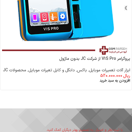
پروگرامر V1S Pro از شرکت JC بدون ماژول
ابزار آلات تعمیرات موبایل
,
باکس٬ دانگل و کابل تعیرات موبایل
,
محصولات JC
ریال
520.000.000
افزودن به سبد خرید
با ثبت نظر و امتیاز، به تصمیم بهتر دیگران کمک کنید.