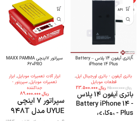
اپل - APPLE
باتری آیفون 14 پلاس – Battery
سپراتور 7اینچی MAXX PAMMA
620PRO
iPhone 14 Plus
باتری آیفون - باتری اورجینال اپل
,
ابزار آلات تعمیرات موبایل
,
ابزار
قطعات موبایل
تعمیرات موبایل
,
سپریتور -
ریال
23.500.000
جداکننده
ریال
25.000.000
باتری آیفون 14 پلاس
ریال
89.000.000
سپراتور 7 اینچی
- Battery iPhone 14
UYUE مدل 948T
Plus - روکاری
اگر تصمیم به سپراتور 7 اینچی UYUE
مدل 948T دارید میتوانید به فروشگاه
جی اس ام پارسه مراجعه نمایید و این
محصول را تهیه کنید.