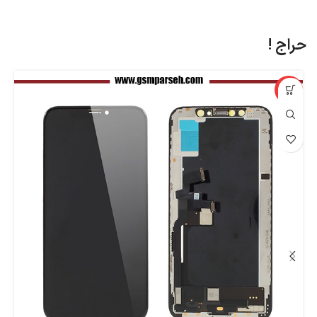
حراج !
%
-27%
اپ