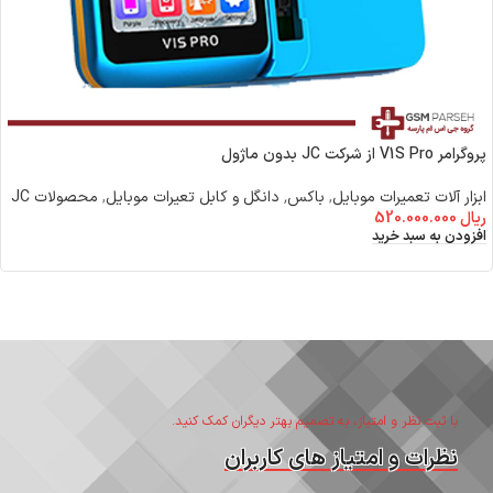
پروگرامر V1S Pro از شرکت JC بدون ماژول
ابزار آلات تعمیرات موبایل
,
باکس٬ دانگل و کابل تعیرات موبایل
,
محصولات JC
ریال
520.000.000
افزودن به سبد خرید
با ثبت نظر و امتیاز، به تصمیم بهتر دیگران کمک کنید.
نظرات و امتیاز های کاربران