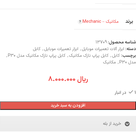
برند
مکانیک – Mechanic
شناسه محصول:
13709
دسته:
ابزار آلات تعمیرات موبایل
,
ابزار تعمیرات موبایل
,
کابل
برچسب:
کابل
,
کابل پراپ نازک مکانیک
,
کابل پراپ نازک مکانیک مدل P30
,
مدل P30
,
مکانیک
ریال
8.000.000
1 در انبار
افزودن به سبد خرید
خرید از بله