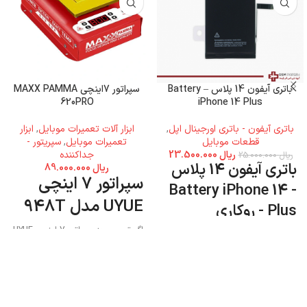
باتری آیفون 14 پلاس – Battery
سپراتور 7اینچی MAXX PAMMA
620PRO
iPhone 14 Plus
باتری آیفون - باتری اورجینال اپل
,
ابزار آلات تعمیرات موبایل
,
ابزار
قطعات موبایل
تعمیرات موبایل
,
سپریتور -
ریال
23.500.000
جداکننده
ریال
25.000.000
باتری آیفون 14 پلاس
ریال
89.000.000
سپراتور 7 اینچی
- Battery iPhone 14
UYUE مدل 948T
Plus - روکاری
اگر تصمیم به سپراتور 7 اینچی UYUE
مدل 948T دارید میتوانید به فروشگاه
جی اس ام پارسه مراجعه نمایید و این
محصول را تهیه کنید.