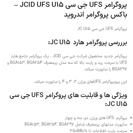
پروگرامر UFS جی سی JCID UFS U15 –
باکس پروگرامر اندروید
پروگرامر UFS جی سی JC U15
برررسی پروگرامر هارد JC U15:
پروگرامر جدید محصول شرکت جی سی JCID ، یک پروگرامر جامع هارد
UFS با سرعت رید و رایت بالا که سه مدل پرمصرف BGA153, BGA254 و
BGA297 را ساپورت میکند.
این پروپروگرامر UFSهای ورژن 2، 3 و 4 را ساپورت میکند.
ویژگی ها و قابلیت های پروگرامر UFS جی سی
JC U15:
پروگرم UFS های ورژن دو، سه و چهار
ساپورت مدلهای پرمصرف شامل BGA153, BGA254, BGA297
سرعت رایت اطلاعات تا 350Mb/s