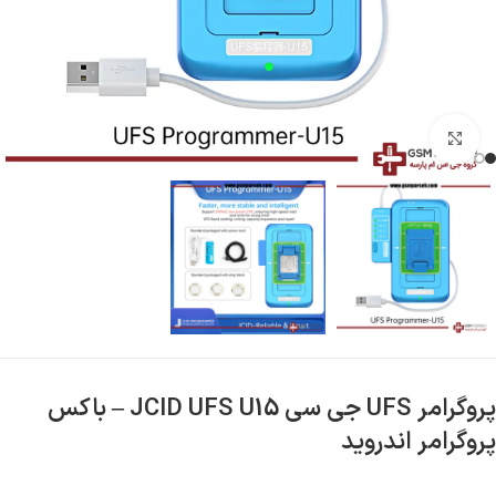
بزرگنمایی تصویر
پروگرامر UFS جی سی JCID UFS U15 – باکس
پروگرامر اندروید