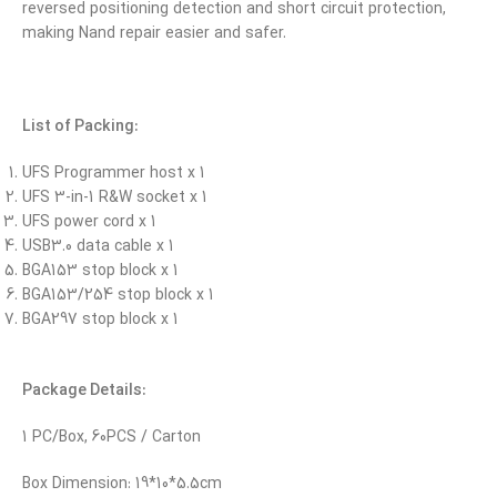
reversed positioning detection and short circuit protection,
making Nand repair easier and safer.
List of Packing:
UFS Programmer host x 1
UFS 3-in-1 R&W socket x 1
UFS power cord x 1
USB3.0 data cable x 1
BGA153 stop block x 1
BGA153/254 stop block x 1
BGA297 stop block x 1
Package Details:
1 PC/Box, 60PCS / Carton
Box Dimension: 19*10*5.5cm