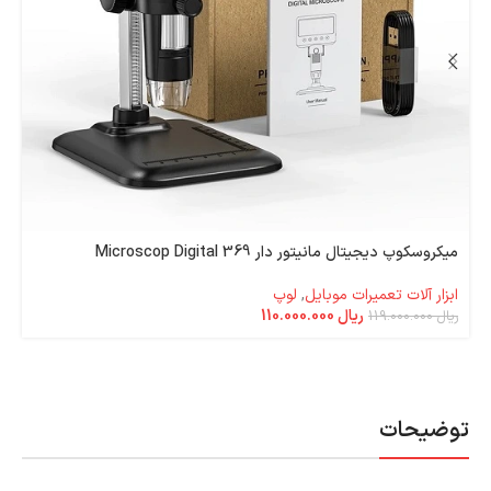
میکروسکوپ دیجیتال مانیتور دار Microscop Digital 369
ابزار آلات تعمیرات موبایل
,
لوپ
ریال
110.000.000
ریال
119.000.000
توضیحات