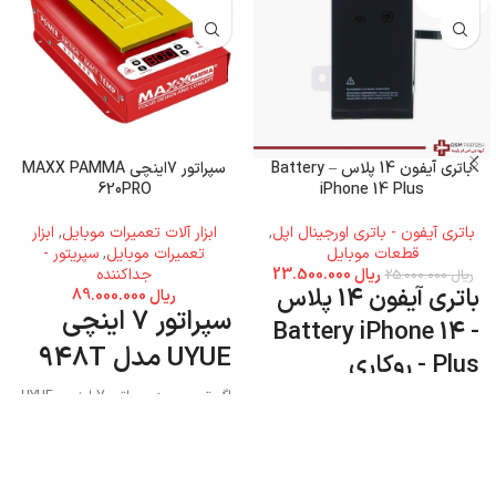
باتری آیفون 14 پلاس – Battery
سپراتور 7اینچی MAXX PAMMA
620PRO
iPhone 14 Plus
باتری آیفون - باتری اورجینال اپل
,
ابزار آلات تعمیرات موبایل
,
ابزار
قطعات موبایل
تعمیرات موبایل
,
سپریتور -
ریال
23.500.000
جداکننده
ریال
25.000.000
باتری آیفون 14 پلاس
ریال
89.000.000
سپراتور 7 اینچی
- Battery iPhone 14
UYUE مدل 948T
Plus - روکاری
اگر تصمیم به سپراتور 7 اینچی UYUE
مدل 948T دارید میتوانید به فروشگاه
جی اس ام پارسه مراجعه نمایید و این
محصول را تهیه کنید.