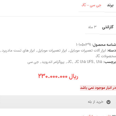
برند
جی سی – JC
گارانتی
۳ ماه
شناسه محصول:
1050391-1
دسته:
ابزار آلات تعمیرات موبایل
,
ابزار تعمیرات موبایل
,
ابزار های تست مادربرد
,
محصولات JC
برچسب:
U15
,
JC U15 UFS
,
JC
,
پروگرامر اندروید
,
جی سی
ریال
230.000.000
در انبار موجود نمی باشد
خرید از بله