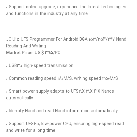
• Support online upgrade, experience the latest technologies
and functions in the industry at any time
JC U15 UFS Programmer For Android BGA 153/254/297 Nand
Reading And Writing
Market Price: US $ 395/PC
• USB3.0 high-speed transmission
• Common reading speed 180M/S, writing speed 350M/S
• Smart power supply adapts to UFS2.X 3.X 4.X Nands
automatically
• Identify Nand and read Nand information automatically
• Support UFS4.0, low-power CPU, ensuring high-speed read
and write for a long time