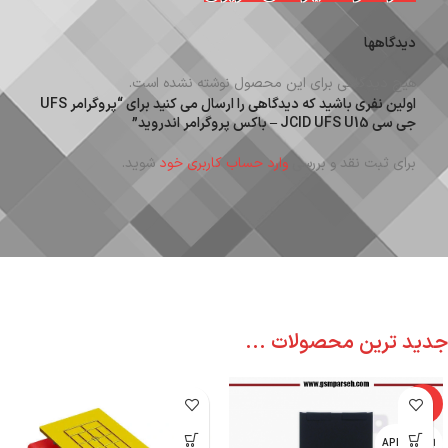
دیدگاهها
هیچ دیدگاهی برای این محصول نوشته نشده است.
اولین نفری باشید که دیدگاهی را ارسال می کنید برای “پروگرامر UFS
جی سی JCID UFS U15 – باکس پروگرامر اندروید”
برای ثبت نقد و بررسی
وارد حساب کاربری خود
شوید.
جدید ترین محصولات ...
-6%
اپل - APPLE