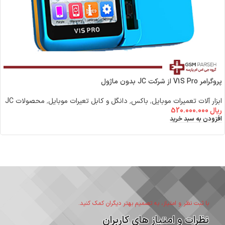
پروگرامر V1S Pro از شرکت JC بدون ماژول
ابزار آلات تعمیرات موبایل
,
باکس٬ دانگل و کابل تعیرات موبایل
,
محصولات JC
ریال
520.000.000
افزودن به سبد خرید
با ثبت نظر و امتیاز، به تصمیم بهتر دیگران کمک کنید.
نظرات و امتیاز های کاربران