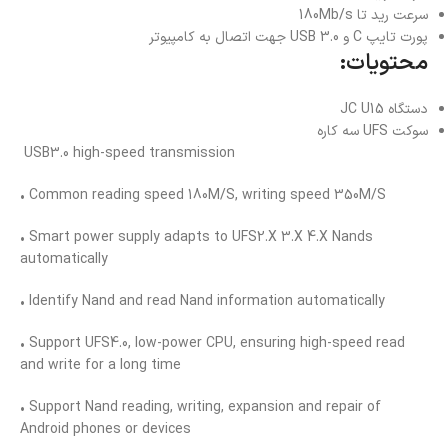
سرعت رید تا 180Mb/s
پورت تایپ C و USB 3.0 جهت اتصال به کامپیوتر
محتویات:
دستگاه JC U15
سوکت UFS سه کاره
USB3.0 high-speed transmission
• Common reading speed 180M/S, writing speed 350M/S
• Smart power supply adapts to UFS2.X 3.X 4.X Nands
automatically
• Identify Nand and read Nand information automatically
• Support UFS4.0, low-power CPU, ensuring high-speed read
and write for a long time
• Support Nand reading, writing, expansion and repair of
Android phones or devices