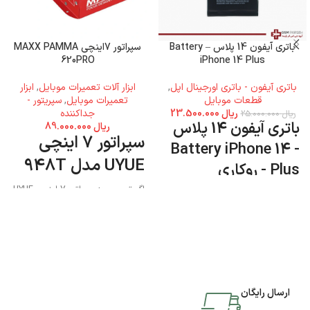
باتری آیفون 14 پلاس – Battery
سپراتور 7اینچی MAXX PAMMA
620PRO
iPhone 14 Plus
باتری آیفون - باتری اورجینال اپل
,
ابزار آلات تعمیرات موبایل
,
ابزار
قطعات موبایل
تعمیرات موبایل
,
سپریتور -
ریال
23.500.000
جداکننده
ریال
25.000.000
باتری آیفون 14 پلاس
ریال
89.000.000
سپراتور 7 اینچی
- Battery iPhone 14
UYUE مدل 948T
Plus - روکاری
اگر تصمیم به سپراتور 7 اینچی UYUE
مدل 948T دارید میتوانید به فروشگاه
جی اس ام پارسه مراجعه نمایید و این
محصول را تهیه کنید.
ارسال رایگان