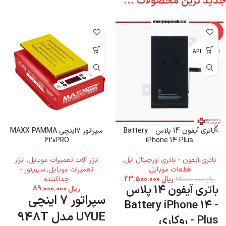
جدید ترین محصولات ...
-6%
اپل - APPLE
باتری آیفون 14 پلاس – Battery
سپراتور 7اینچی MAXX PAMMA
620PRO
iPhone 14 Plus
باتری آیفون - باتری اورجینال اپل
,
ابزار آلات تعمیرات موبایل
,
ابزار
قطعات موبایل
تعمیرات موبایل
,
سپریتور -
ریال
23.500.000
جداکننده
ریال
25.000.000
باتری آیفون 14 پلاس
ریال
89.000.000
سپراتور 7 اینچی
- Battery iPhone 14
UYUE مدل 948T
Plus - روکاری