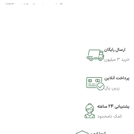
اگر تصمیم به سپراتور 7 اینچی UYUE
مدل 948T دارید میتوانید به فروشگاه
جی اس ام پارسه مراجعه نمایید و این
محصول را تهیه کنید.
ارسال رایگان
خرید 3 میلیون
پرداخت آنلاین
زرین پال
پشتیبانی 24 ساعته
کمک نامحدود
۱۰۰٪ ایمن