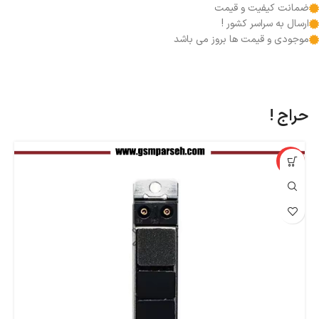
ضمانت کیفیت و قیمت
ارسال به سراسر کشور !
موجودی و قیمت ها بروز می باشد
حراج !
%
-67%
اپ