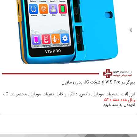
پروگرامر V1S Pro از شرکت JC بدون ماژول
ابزار آلات تعمیرات موبایل
,
باکس٬ دانگل و کابل تعیرات موبایل
,
محصولات JC
ریال
520.000.000
افزودن به سبد خرید