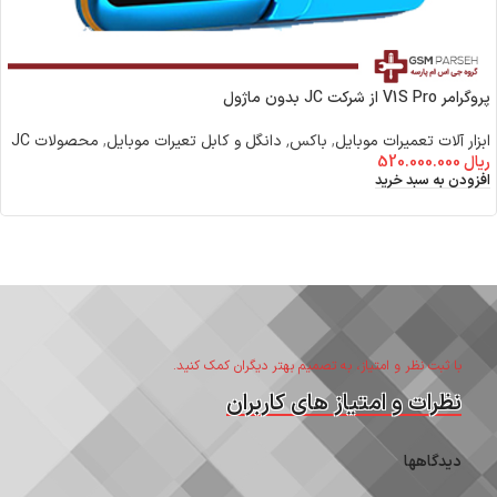
پروگرامر V1S Pro از شرکت JC بدون ماژول
ابزار آلات تعمیرات موبایل
,
باکس٬ دانگل و کابل تعیرات موبایل
,
محصولات JC
ریال
520.000.000
افزودن به سبد خرید
با ثبت نظر و امتیاز، به تصمیم بهتر دیگران کمک کنید.
نظرات و امتیاز های کاربران
دیدگاهها