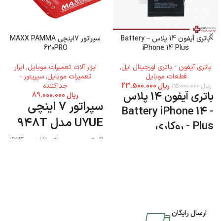
باتری آیفون 14 پلاس – Battery
سپراتور 7اینچی MAXX PAMMA
620PRO
iPhone 14 Plus
باتری آیفون - باتری اورجینال اپل
,
ابزار آلات تعمیرات موبایل
,
ابزار
قطعات موبایل
تعمیرات موبایل
,
سپریتور -
ریال
23.500.000
جداکننده
ریال
25.000.000
باتری آیفون 14 پلاس
ریال
89.000.000
سپراتور 7 اینچی
- Battery iPhone 14
UYUE مدل 948T
Plus - روکاری
اگر تصمیم به سپراتور 7 اینچی UYUE
مدل 948T دارید میتوانید به فروشگاه
جی اس ام پارسه مراجعه نمایید و این
محصول را تهیه کنید.
ارسال رایگان