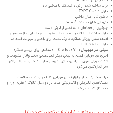
تشخیص گره PN/PASS
پراپ ساخته شده از فولاد ضدزنگ با سختی بالا
دارای درگاه TYPE-C
باطری قابل شارژ داخلی
نگهداری شارژ به مدت 8 ساعت
جلوگیری از خطاهای داده ناشی از لرزش دست
دارای ساختمان PCB دولایه،چیدمان فشرده برای پایداری بالا محصول
اضافه شدن ویژگی عملکرد با یک دست برای راحتی و سهولت استفاده
دارای نمایشگر LED
مولتی متر دیجیتال Sherlock V2.0
– دستگاهی برای بررسی عملکرد
اجزای برد موبایل است. به بیانی دیگر کمیت‌هایی مانند ولتاژ، مقاومت و
شدت جریان عبوری از باتری، خازن، دیود و سایر مدارها به وسیله
مولتی
متر
اندازه‌گیری می‌شود.
بهتر است بدانید این ابزار تعمیر موبایل که قادر به تست سلامت
دستگاه‌های الکتریکی و الکترونیکی است در دو مدل آنالوگ ( عقربه ای) و
دیجیتال تولید می‌شود.
جدیدترین قطعات / ابزارآلات تعمیرات موبایل