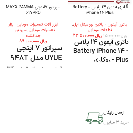
باتری آیفون 14 پلاس – Battery
سپراتور 7اینچی MAXX PAMMA
620PRO
iPhone 14 Plus
باتری آیفون - باتری اورجینال اپل
,
ابزار آلات تعمیرات موبایل
,
ابزار
قطعات موبایل
تعمیرات موبایل
,
سپریتور -
ریال
23.500.000
جداکننده
ریال
25.000.000
باتری آیفون 14 پلاس
ریال
89.000.000
سپراتور 7 اینچی
- Battery iPhone 14
UYUE مدل 948T
Plus - روکاری
اگر تصمیم به سپراتور 7 اینچی UYUE
مدل 948T دارید میتوانید به فروشگاه
جی اس ام پارسه مراجعه نمایید و این
محصول را تهیه کنید.
ارسال رایگان
خرید 3 میلیون