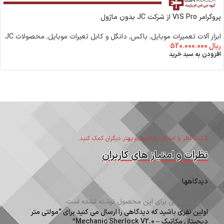
پروگرامر V1S Pro از شرکت JC بدون ماژول
ابزار آلات تعمیرات موبایل
,
باکس٬ دانگل و کابل تعیرات موبایل
,
محصولات JC
ریال
520.000.000
افزودن به سبد خرید
با ثبت نظر و امتیاز، به تصمیم بهتر دیگران کمک کنید.
نظرات و امتیاز های کاربران
دیدگاهها
هیچ دیدگاهی برای این محصول نوشته نشده است.
اولین نفری باشید که دیدگاهی را ارسال می کنید برای “مولتی متر
دیجیتال مکانیک – Mechanic Sherlock V2.0”