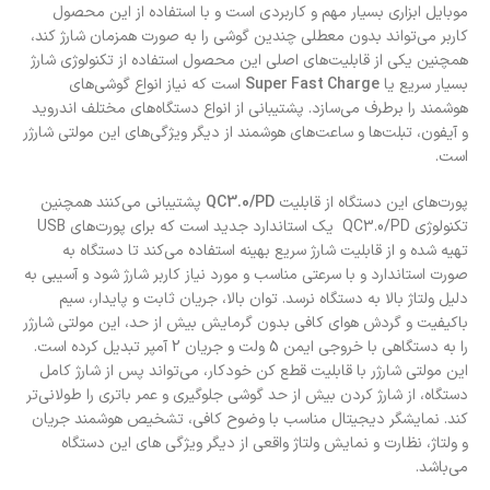
موبایل ابزاری بسیار مهم و کاربردی است و با استفاده از این محصول
کاربر می‌تواند بدون معطلی چندین گوشی را به صورت همزمان شارژ کند،
همچنین یکی از قابلیت‌های اصلی این محصول استفاده از تکنولوژی شارژ
بسیار سریع یا
Super Fast Charge
است که نیاز انواع گوشی‌های
هوشمند را برطرف می‌سازد. پشتیبانی از انواع دستگاه‌های مختلف اندروید
و آیفون، تبلت‌ها و ساعت‌های هوشمند از دیگر ویژگی‌های این مولتی شارژر
است.
پورت‌های این دستگاه از قابلیت
QC3.0/PD
پشتیبانی می‌کنند همچنین
تکنولوژی QC3.0/PD یک استاندارد جدید است که برای پورت‌های USB
تهیه شده و از قابلیت شارژ سریع بهینه استفاده می‌کند تا دستگاه به
صورت استاندارد و با سرعتی مناسب و مورد نیاز کاربر شارژ شود و آسیبی به
دلیل ولتاژ بالا به دستگاه نرسد. توان بالا، جریان ثابت و پایدار، سیم
باکیفیت و گردش هوای کافی بدون گرمایش بیش از حد، این مولتی شارژر
را به دستگاهی با خروجی ایمن 5 ولت و جریان 2 آمپر تبدیل کرده است.
این مولتی شارژر با قابلیت قطع کن خودکار، می‌تواند پس از شارژ کامل
دستگاه، از شارژ کردن بیش از حد گوشی جلوگیری و عمر باتری را طولانی‌تر
کند. نمایشگر دیجیتال مناسب با وضوح کافی، تشخیص هوشمند جریان
و ولتاژ، نظارت و نمایش ولتاژ واقعی از دیگر ویژگی های این دستگاه
می‌باشد.