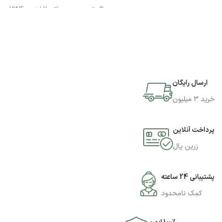
اگر تصمیم به سپراتور 7 اینچی UYUE
مدل 948T دارید میتوانید به فروشگاه
جی اس ام پارسه مراجعه نمایید و این
محصول را تهیه کنید.
ارسال رایگان
خرید 3 میلیون
پرداخت آنلاین
زرین پال
پشتیبانی 24 ساعته
کمک نامحدود