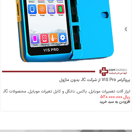
پروگرامر V1S Pro از شرکت JC بدون ماژول
ابزار آلات تعمیرات موبایل
,
باکس٬ دانگل و کابل تعیرات موبایل
,
محصولات JC
ریال
520.000.000
افزودن به سبد خرید