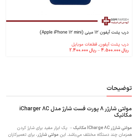
درب پشت آیفون 12 مینی (Apple iPhone 12 mini)
درب پشت آیفون
,
قطعات موبایل
ریال
4.500.000
–
ریال
2.400.000
توضیحات
مولتی شارژر 8 پورت فست شارژ مدل iCharger 8C
مکانیک
مولتی شارژر ICharge 8C مکانیک
– یک ابزار مفید برای شارژ کردن
همزمان چند دستگاه مختلف می‌باشد. این
مولتی شارژر
، برای تعمیرکاران