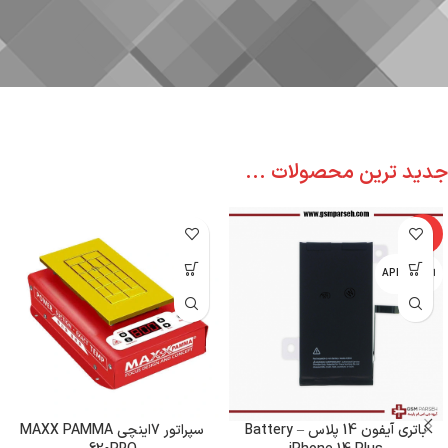
جدید ترین محصولات ...
-6%
اپل - APPLE
باتری آیفون 14 پلاس – Battery
سپراتور 7اینچی MAXX PAMMA