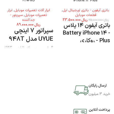
620PRO
iPhone 14 Plus
باتری آیفون - باتری اورجینال اپل
,
ابزار آلات تعمیرات موبایل
,
ابزار
قطعات موبایل
تعمیرات موبایل
,
سپریتور -
ریال
23.500.000
جداکننده
ریال
25.000.000
باتری آیفون 14 پلاس
ریال
89.000.000
سپراتور 7 اینچی
- Battery iPhone 14
UYUE مدل 948T
Plus - روکاری
اگر تصمیم به سپراتور 7 اینچی UYUE
مدل 948T دارید میتوانید به فروشگاه
جی اس ام پارسه مراجعه نمایید و این
محصول را تهیه کنید.
ارسال رایگان
خرید 3 میلیون
پرداخت آنلاین