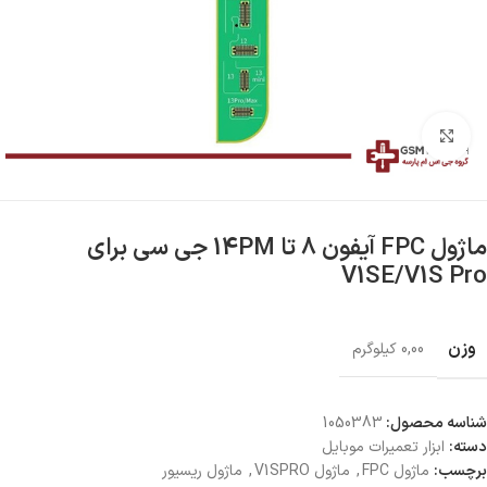
بزرگنمایی تصویر
ماژول FPC آیفون 8 تا 14PM جی سی برای
V1SE/V1S Pro
وزن
0,00 کیلوگرم
شناسه محصول:
1050383
دسته:
ابزار تعمیرات موبایل
برچسب:
ماژول FPC
,
ماژول V1SPRO
,
ماژول ریسیور