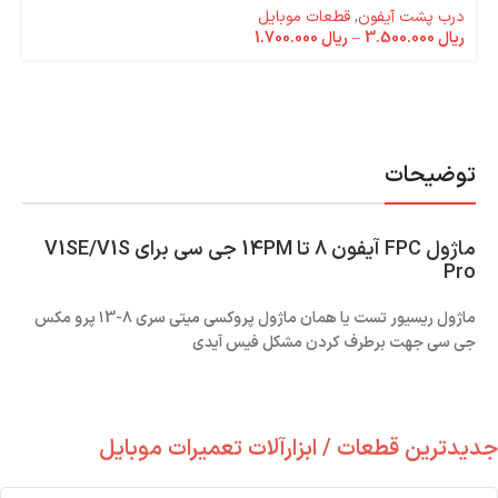
درب پشت آیفون
,
قطعات موبایل
ریال
3.500.000
–
ریال
1.700.000
توضیحات
ماژول FPC آیفون 8 تا 14PM جی سی برای V1SE/V1S
Pro
ماژول ریسیور تست یا همان ماژول پروکسی میتی سری ۸-۱3 پرو مکس
جی سی جهت برطرف کردن مشکل فیس آیدی
جدیدترین قطعات / ابزارآلات تعمیرات موبایل