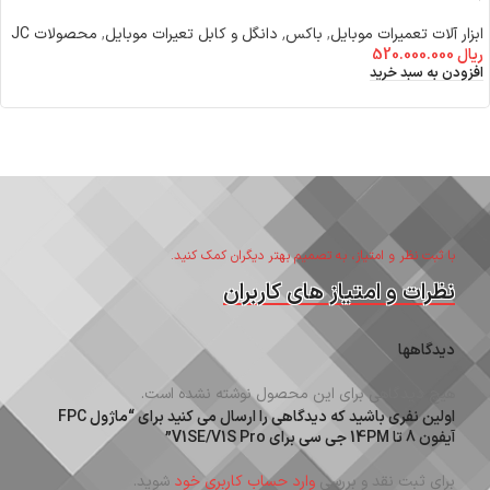
ابزار آلات تعمیرات موبایل
,
باکس٬ دانگل و کابل تعیرات موبایل
,
محصولات JC
ریال
520.000.000
افزودن به سبد خرید
با ثبت نظر و امتیاز، به تصمیم بهتر دیگران کمک کنید.
نظرات و امتیاز های کاربران
دیدگاهها
هیچ دیدگاهی برای این محصول نوشته نشده است.
اولین نفری باشید که دیدگاهی را ارسال می کنید برای “ماژول FPC
آیفون 8 تا 14PM جی سی برای V1SE/V1S Pro”
برای ثبت نقد و بررسی
وارد حساب کاربری خود
شوید.