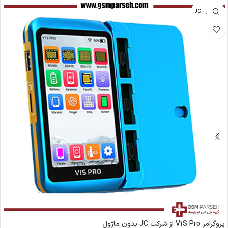
جی سی - JC
پروگرامر V1S Pro از شرکت JC بدون ماژول