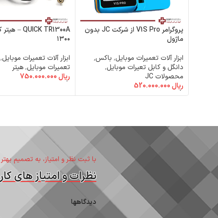
پروگرامر V1S Pro از شرکت JC بدون
QUICK TR1300A 
ماژول
۱۳۰۰
ابزار آلات تعمیرات موبایل
,
باکس٬
ابزار آلات تعمیرات موبایل
,
دانگل و کابل تعیرات موبایل
,
تعمیرات موبایل
,
هیتر
محصولات JC
ریال
750.000.000
افزودن به سبد خرید
ریال
520.000.000
افزودن به سبد خرید
با ثبت نظر و امتیاز، به تصمیم بهتر
نظرات و امتیاز های کارب
دیدگاهها