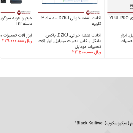
گیره بازکننده ال سی دی 2UUL PRO
اکانت نقشه خوانی DZKJ سه ماه ۳
کاربره
دسته T12
یل
,
ابزار
اکانت نقشه خوانی
,
DZKJ
,
باکس٬
ابزار آلات تعمیرات م
تعمیرات
دانگل و کابل تعیرات موبایل
,
ابزار آلات
ریال
229.000.000
افزودن به سبد خرید
تعمیرات موبایل
ریال
23.500.000
افزودن به سبد خرید