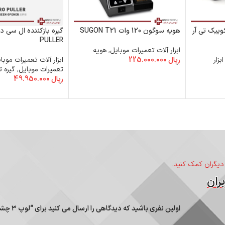
– هیتر کوییک تی آر
هویه سوگون 120 وات SUGON T21
PULLER
ابزار آلات تعمیرات موبایل
,
هویه
ابزار
ریال
225.000.000
ابزار آلات تعمیرات موبا
افزودن به سبد خرید
تعمیرات موبایل
,
گیره 
ریال
49.950.000
افزودن به سبد خرید
 دیگران کمک کنید.
ران
اولین نفری باشید که دیدگاهی را ارسال می کنید برای “لوپ ۳ چشم (میکروسکوپ) ‌Black Kailiwei”