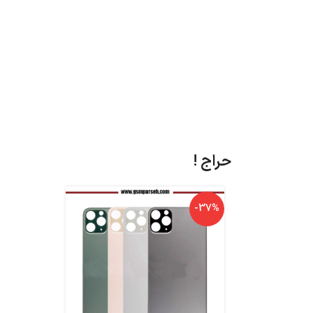
حراج !
-6%
-37%
اپل - APPLE