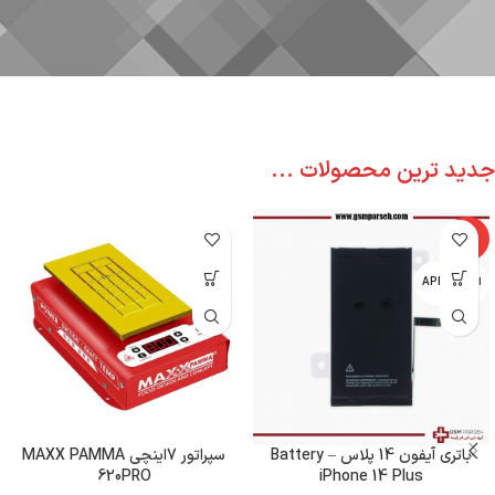
جدید ترین محصولات ...
-6%
اپل - APPLE
باتری آیفون 14 پلاس – Battery
سپراتور 7اینچی MAXX PAMMA
620PRO
iPhone 14 Plus