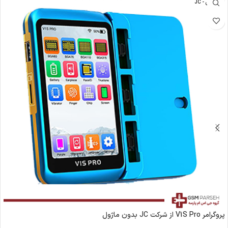
جی سی - JC
پروگرامر V1S Pro از شرکت JC بدون ماژول