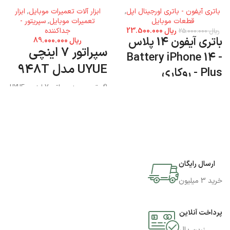
باتری آیفون - باتری اورجینال اپل
,
ابزار آلات تعمیرات موبایل
,
ابزار
قطعات موبایل
تعمیرات موبایل
,
سپریتور -
ریال
23.500.000
جداکننده
ریال
25.000.000
باتری آیفون 14 پلاس
ریال
89.000.000
سپراتور 7 اینچی
- Battery iPhone 14
UYUE مدل 948T
Plus - روکاری
اگر تصمیم به سپراتور 7 اینچی UYUE
مدل 948T دارید میتوانید به فروشگاه
جی اس ام پارسه مراجعه نمایید و این
محصول را تهیه کنید.
ارسال رایگان
خرید 3 میلیون
پرداخت آنلاین
زرین پال