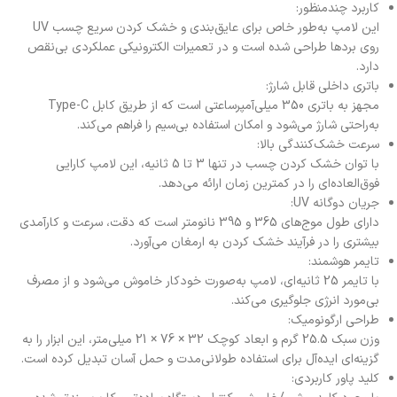
کاربرد چندمنظور
:
این لامپ به‌طور خاص برای عایق‌بندی و خشک کردن سریع چسب UV
روی بردها طراحی شده است و در تعمیرات الکترونیکی عملکردی بی‌نقص
دارد.
باتری داخلی قابل شارژ
:
مجهز به باتری 350 میلی‌آمپرساعتی است که از طریق کابل Type-C
به‌راحتی شارژ می‌شود و امکان استفاده بی‌سیم را فراهم می‌کند.
سرعت خشک‌کنندگی بالا
:
با توان خشک کردن چسب در تنها
3 تا 5 ثانیه
، این لامپ کارایی
فوق‌العاده‌ای را در کمترین زمان ارائه می‌دهد.
جریان دوگانه UV
:
دارای طول موج‌های 365 و 395 نانومتر است که دقت، سرعت و کارآمدی
بیشتری را در فرآیند خشک کردن به ارمغان می‌آورد.
تایمر هوشمند
:
با تایمر 25 ثانیه‌ای، لامپ به‌صورت خودکار خاموش می‌شود و از مصرف
بی‌مورد انرژی جلوگیری می‌کند.
طراحی ارگونومیک
:
وزن سبک
25.5 گرم
و ابعاد کوچک
32 × 76 × 21 میلی‌متر
، این ابزار را به
گزینه‌ای ایده‌آل برای استفاده طولانی‌مدت و حمل آسان تبدیل کرده است.
کلید پاور کاربردی
: