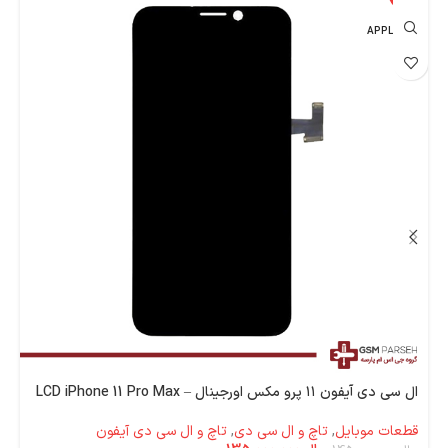
اپل - APPLE
ج
ال سی دی آیفون ۱۱ پرو مکس اورجینال – LCD iPhone 11 Pro Max
قطعات موبایل
,
تاچ و ال سی دی
,
تاچ و ال سی دی آیفون