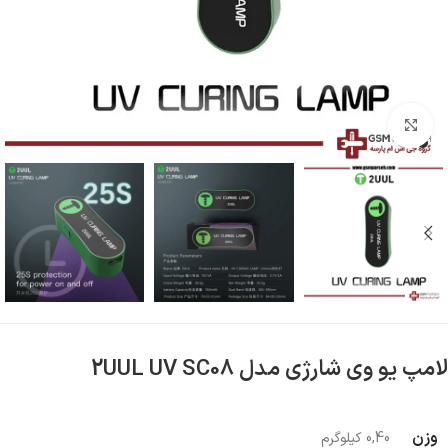
بزرگنمایی تصویر
لامپ یو وی شارژی مدل 2UUL UV SC08
وزن
0,40 کیلوگرم