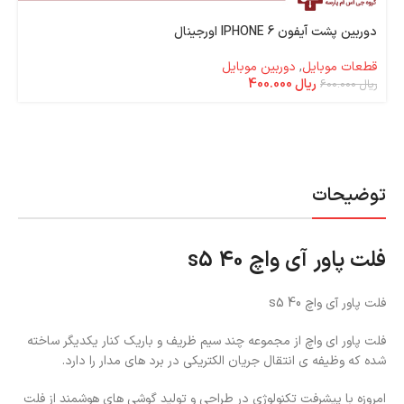
دوربین پشت آیفون IPHONE 6 اورجینال
قطعات موبایل
,
دوربین موبایل
ریال
400.000
ریال
600.000
توضیحات
فلت پاور آی واچ s5 40
فلت پاور آی واچ s5 40
فلت پاور ای واچ از مجموعه چند سیم ظریف و باریک کنار یکدیگر ساخته
شده که وظیفه ی انتقال جریان الکتریکی در برد های مدار را دارد.
امروزه با پیشرفت تکنولوژی در طراحی و تولید گوشی های هوشمند از فلت