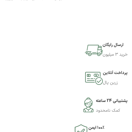
اگر تصمیم به سپراتور 7 اینچی UYUE
مدل 948T دارید میتوانید به فروشگاه
جی اس ام پارسه مراجعه نمایید و این
محصول را تهیه کنید.
ارسال رایگان
خرید 3 میلیون
پرداخت آنلاین
زرین پال
پشتیبانی 24 ساعته
کمک نامحدود
۱۰۰٪ ایمن