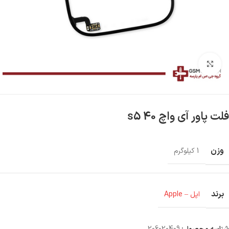
بزرگنمایی تصویر
فلت پاور آی واچ s5 40
وزن
1 کیلوگرم
برند
اپل – Apple