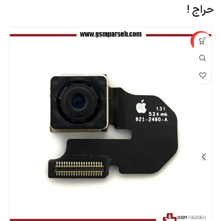
حراج !
%
-33%
اپ