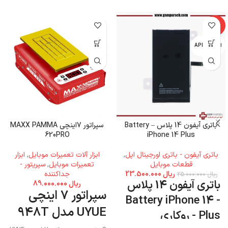
-6%
اپل - APPLE
باتری آیفون 14 پلاس – Battery
سپراتور 7اینچی MAXX PAMMA
620PRO
iPhone 14 Plus
باتری آیفون - باتری اورجینال اپل
,
ابزار آلات تعمیرات موبایل
,
ابزار
قطعات موبایل
تعمیرات موبایل
,
سپریتور -
ریال
23.500.000
جداکننده
ریال
25.000.000
باتری آیفون 14 پلاس
ریال
89.000.000
سپراتور 7 اینچی
- Battery iPhone 14
UYUE مدل 948T
Plus - روکاری