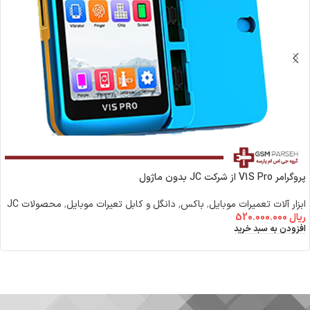
پروگرامر V1S Pro از شرکت JC بدون ماژول
ابزار آلات تعمیرات موبایل
,
باکس٬ دانگل و کابل تعیرات موبایل
,
محصولات JC
ریال
520.000.000
افزودن به سبد خرید