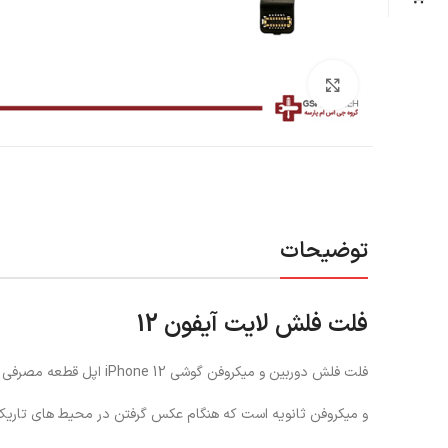
بزرگنمایی تصویر
توضیحات
فلت فلش لایت آیفون 12
فلت فلش دوربین و میکروفن گوشی iPhone 12 اپل قطعه مصرفی و کاربردی در این دستگاه آیفون متشکل از دو قطعه فلش
و میکروفن ثانویه است که هنگام عکس گرفتن در محیط های تاریک 