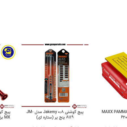
راتور 7اینچی MAXX PAMMA
پیچ گوشتی ۰٫۸ Jakemy مدل JM-
62
8119 پنج پر (ستاره ای)