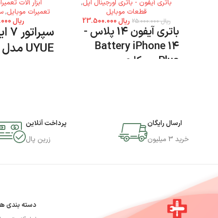
باتری آیفون - باتری اورجینال اپل
,
ابزار آلات تعمیر
قطعات موبایل
تعمیرات موبایل
,
سپ
ریال
23.500.000
ریال
89.000.000
ریال
25.000.000
باتری آیفون 14 پلاس -
سپراتو
Battery iPhone 14
UYUE مدل 948T
Plus - روکاری
مدل 948T دا
جی اس ام پارسه مرا
محصول را تهیه کنید
ارسال رایگان
پرداخت آنلاین
خرید 3 میلیون
زرین پال
دسته بندی ها