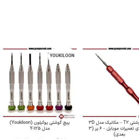
YOUKILOON
پیچ گوشتی T2 – مکانیک مدل 3D
پیچ گوشتی یوکیلون (Youkiloon)
MX برای تعمیرات موبایل – ۶ پر (3
مدل Y-125
بعدی)