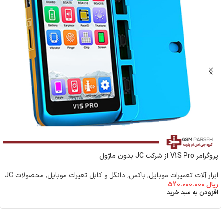
پروگرامر V1S Pro از شرکت JC بدون ماژول
ابزار آلات تعمیرات موبایل
,
باکس٬ دانگل و کابل تعیرات موبایل
,
محصولات JC
ریال
520.000.000
افزودن به سبد خرید