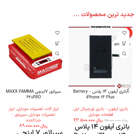
جدید ترین محصولات ...
-6%
اپل - APPLE
باتری آیفون 14 پلاس – Battery
سپراتور 7اینچی MAXX PAMMA
620PRO
iPhone 14 Plus
باتری آیفون - باتری اورجینال اپل
,
ابزار آلات تعمیرات موبایل
,
ابزار
قطعات موبایل
تعمیرات موبایل
,
سپریتور -
ریال
23.500.000
جداکننده
ریال
25.000.000
باتری آیفون 14 پلاس
ریال
89.000.000
سپراتور 7 اینچی