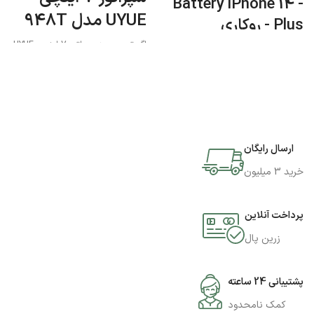
- Battery iPhone 14
UYUE مدل 948T
Plus - روکاری
اگر تصمیم به سپراتور 7 اینچی UYUE
مدل 948T دارید میتوانید به فروشگاه
جی اس ام پارسه مراجعه نمایید و این
محصول را تهیه کنید.
ارسال رایگان
خرید 3 میلیون
پرداخت آنلاین
زرین پال
پشتیبانی 24 ساعته
کمک نامحدود