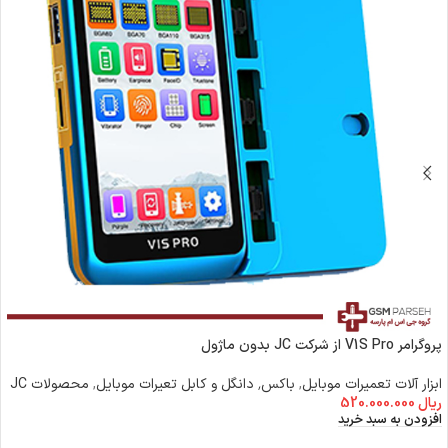
پروگرامر V1S Pro از شرکت JC بدون ماژول
ابزار آلات تعمیرات موبایل
,
باکس٬ دانگل و کابل تعیرات موبایل
,
محصولات JC
ریال
520.000.000
افزودن به سبد خرید