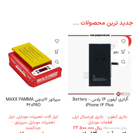
جدید ترین محصولات ...
-6%
اپل - APPLE
باتری آیفون 14 پلاس – Battery
سپراتور 7اینچی MAXX PAMMA
620PRO
iPhone 14 Plus
باتری آیفون - باتری اورجینال اپل
,
ابزار آلات تعمیرات موبایل
,
ابزار
قطعات موبایل
تعمیرات موبایل
,
سپریتور -
ریال
23.500.000
جداکننده
ریال
25.000.000