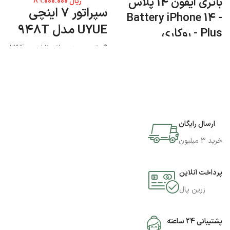
باتری آیفون 14 پلاس
ریال
89.000.000
سپراتور 7 اینچی
- Battery iPhone 14
UYUE مدل 948T
Plus - روکاری
اگر تصمیم به سپراتور 7 اینچی UYUE
مدل 948T دارید میتوانید به فروشگاه
جی اس ام پارسه مراجعه نمایید و این
محصول را تهیه کنید.
ارسال رایگان
خرید 3 میلیون
پرداخت آنلاین
زرین پال
پشتیبانی 24 ساعته