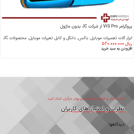
پروگرامر V1S Pro از شرکت JC بدون ماژول
ابزار آلات تعمیرات موبایل
,
باکس٬ دانگل و کابل تعیرات موبایل
,
محصولات JC
ریال
520.000.000
افزودن به سبد خرید
با ثبت نظر و امتیاز، به تصمیم بهتر دیگران کمک کنید.
نظرات و امتیاز های کاربران
دیدگاهها