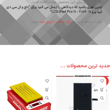
هیچ دیدگاهی برای این محصول نوشته نشده است.
اولین نفری باشید که دیدگاهی را ارسال می کنید برای “تاچ و ال سی دی
آیپد پرو 11 -2018 – LCD iPad Pro 11”
برای ثبت نقد و بررسی
وارد حساب کاربری خود
شوید.
جدید ترین محصولات ...
-6%
اپل - APPLE