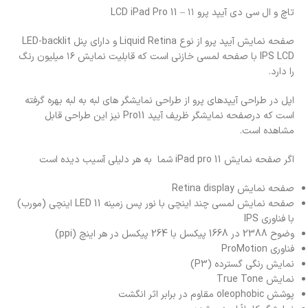
تاچ و ال سی دی آیپد پرو ۱۱ – LCD iPad Pro 11
صفحه نمایش آیپد پرو از نوع Liquid Retina و دارای پنل LED-backlit
IPS LCD با صفحه لمسی خازنی است که قابلیت نمایش ۱۶ میلیون رنگ
را دارد.
اپل در طراحی آیپدهای پرو از طراحی نمایشگر های لبه به لبه بهره گرفته
است که درصفحه نمایشگر ظریف آیپد Pro11 نیز این طراحی قابل
مشاهده است.
اگر صفحه نمایش iPad pro 11 شما به هر دلیلی آسیب دیده است
صفحه نمایش Retina display
صفحه نمایش لمسی چند اینچی با نور پس زمینه LED 11 اینچی (مورب)
با فناوری IPS
وضوح 2388 در 1668 پیکسل با 264 پیکسل در هر اینچ (ppi)
فناوری ProMotion
نمایش رنگی گسترده (P3)
نمایش True Tone
پوشش oleophobic مقاوم در برابر اثر انگشت