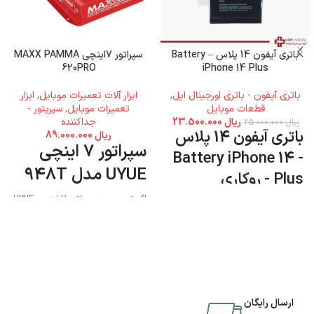
باتری آیفون 14 پلاس – Battery
سپراتور 7اینچی MAXX PAMMA
620PRO
iPhone 14 Plus
باتری آیفون - باتری اورجینال اپل
,
ابزار آلات تعمیرات موبایل
,
ابزار
قطعات موبایل
تعمیرات موبایل
,
سپریتور -
ریال
23.500.000
جداکننده
ریال
25.000.000
باتری آیفون 14 پلاس
ریال
89.000.000
سپراتور 7 اینچی
- Battery iPhone 14
UYUE مدل 948T
Plus - روکاری
اگر تصمیم به سپراتور 7 اینچی UYUE
مدل 948T دارید میتوانید به فروشگاه
جی اس ام پارسه مراجعه نمایید و این
محصول را تهیه کنید.
ارسال رایگان