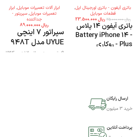
باتری آیفون - باتری اورجینال اپل
,
ابزار آلات تعمیرات موبایل
,
ابزار
قطعات موبایل
تعمیرات موبایل
,
سپریتور -
ریال
23.500.000
جداکننده
ریال
25.000.000
باتری آیفون 14 پلاس
ریال
89.000.000
سپراتور 7 اینچی
- Battery iPhone 14
UYUE مدل 948T
Plus - روکاری
اگر تصمیم به سپراتور 7 اینچی UYUE
مدل 948T دارید میتوانید به فروشگاه
جی اس ام پارسه مراجعه نمایید و این
محصول را تهیه کنید.
ارسال رایگان
خرید 3 میلیون
پرداخت آنلاین