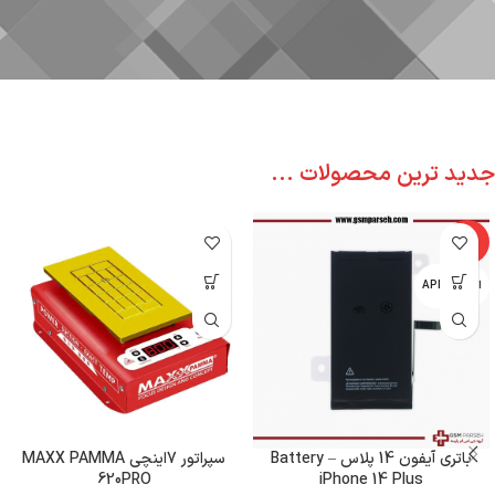
جدید ترین محصولات ...
-6%
اپل - APPLE
باتری آیفون 14 پلاس – Battery
سپراتور 7اینچی MAXX PAMMA
620PRO
iPhone 14 Plus