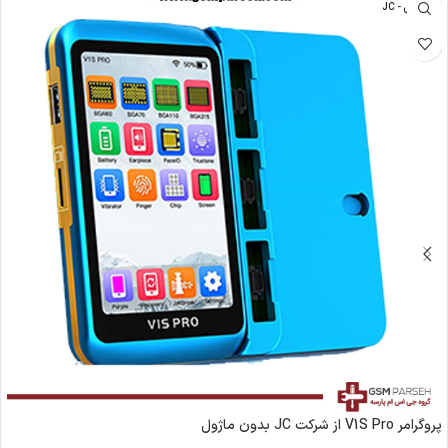
جی سی - JC
پروگرامر V1S Pro از شرکت JC بدون ماژول