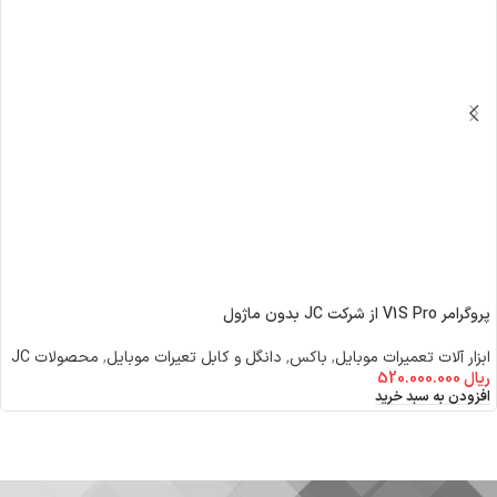
پروگرامر V1S Pro از شرکت JC بدون ماژول
ابزار آلات تعمیرات موبایل
,
باکس٬ دانگل و کابل تعیرات موبایل
,
محصولات JC
ریال
520.000.000
افزودن به سبد خرید