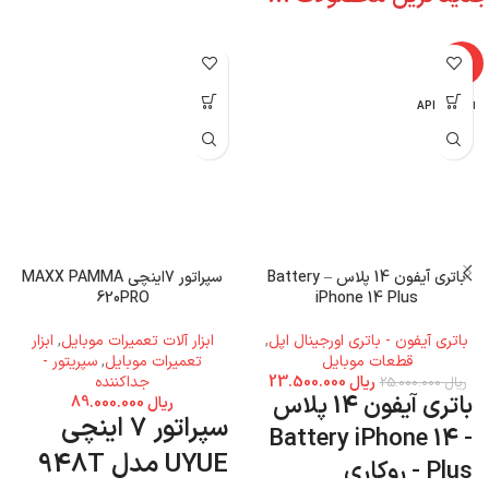
جدید ترین محصولات ...
-6%
اپل - APPLE
باتری آیفون 14 پلاس – Battery
سپراتور 7اینچی MAXX PAMMA
620PRO
iPhone 14 Plus
باتری آیفون - باتری اورجینال اپل
,
ابزار آلات تعمیرات موبایل
,
ابزار
قطعات موبایل
تعمیرات موبایل
,
سپریتور -
ریال
23.500.000
جداکننده
ریال
25.000.000
باتری آیفون 14 پلاس
ریال
89.000.000
سپراتور 7 اینچی
- Battery iPhone 14
UYUE مدل 948T