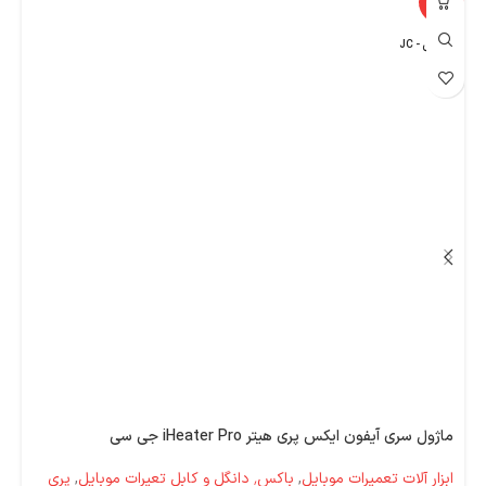
%
-33%
جی سی - JC
اپ
ماژول سری آیفون ایکس پری هیتر iHeater Pro جی سی
ابزار آلات تعمیرات موبایل
,
باکس٬ دانگل و کابل تعیرات موبایل
,
پری