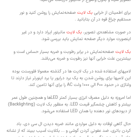
برای اطمینان از خرابی
بک لایت
صفحه‌نمایش را روشن کنید و نور
مستقیم چراغ قوه در آن بتابانید .
در صورت مشاهده‌ی تصویر،
بک‌ لایت
مانیتور ایراد دارد و در غیر
اینصورت موارد دیگر صفحه نمایش باید بررسی شود.
بک لایت
صفحه‌نمایش در برابر رطوبت و ضربه بسیار حساس است و
بیشترین علت خرابی آنها نیز رطوبت و ضربه می‌باشد.
لامپهای استفاده شده در بک لایت ها در گذشته معمولا فلورسنت بوده
این لامپها برای روشن شدن به یک برد درایور یا برد اینورتر نیاز دارند تا
ولتاژی در حدود ۶۰۰ الی ۱۰۰۰ ولت AC را برای آنها تامین کند.
اما امروزه به دلیل مصرف انرژی بسیار کمتر LED‌ها و همچنین طول عمر
بیشتر و کاهش چشمگیر قیمت LED، به منظور بک لایت (Backlighting)
از دیودهای نور دهنده یا همان LED استفاده می‌شود.
حال گاهی اوقات به دلیل مواردی مانند ضربه دیدن ال سی دی، باد
کردن باتری، ضد عفونی کردن گوشی و … بکلایت آسیب ببیند که از نشانه