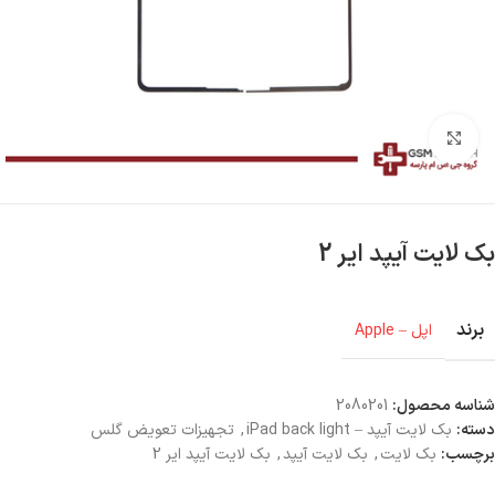
بزرگنمایی تصویر
بک لایت آیپد ایر 2
برند
اپل – Apple
شناسه محصول:
2080201
دسته:
بک لایت آیپد – iPad back light
,
تجهیزات تعویض گلس
برچسب:
بک لایت
,
بک لایت آیپد
,
بک لایت آیپد ایر 2