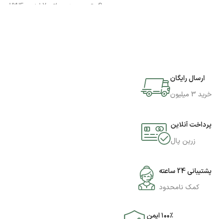
Plus - روکاری
اگر تصمیم به سپراتور 7 اینچی UYUE
مدل 948T دارید میتوانید به فروشگاه
جی اس ام پارسه مراجعه نمایید و این
محصول را تهیه کنید.
ارسال رایگان
خرید 3 میلیون
پرداخت آنلاین
زرین پال
پشتیبانی 24 ساعته
کمک نامحدود