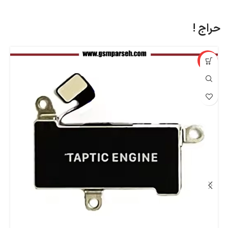
حراج !
%
-90%