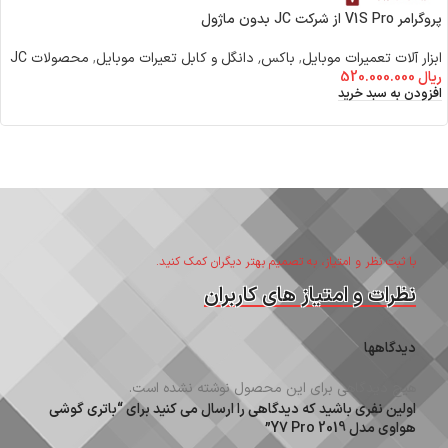
پروگرامر V1S Pro از شرکت JC بدون ماژول
ابزار آلات تعمیرات موبایل
,
باکس٬ دانگل و کابل تعیرات موبایل
,
محصولات JC
ریال
520.000.000
افزودن به سبد خرید
با ثبت نظر و امتیاز، به تصمیم بهتر دیگران کمک کنید.
نظرات و امتیاز های کاربران
دیدگاهها
هیچ دیدگاهی برای این محصول نوشته نشده است.
اولین نفری باشید که دیدگاهی را ارسال می کنید برای “باتری گوشی
هواوی مدل Y7 Pro 2019”