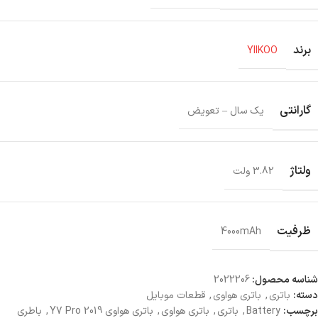
برند
YIIKOO
گارانتی
یک سال – تعویض
ولتاژ
3.82 ولت
ظرفیت
4000mAh
شناسه محصول:
2022206
دسته:
باتری
,
باتری هواوی
,
قطعات موبایل
برچسب:
Battery
,
باتری
,
باتری هواوی
,
باتری هواوی Y7 Pro 2019
,
باطری