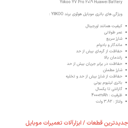
Yiikoo Y7 Pro 2019 Huawei Battery
ویژگی های باتری موبایل هوآوی برند YIIKOO :
کیفیت همانند اورجینال
عمر طولانی
شارژ سریع
ماندگار و بادوام
حفاظت از گرمای بیش از حد
راندمان بالا
حفاظت در برابر جریان بیش از حد
شارژ مطمئن
حفاظت از شارژ بیش از حد و تخلیه
باتری لیتیوم یونی
گارانتی تا یکسال
ظرفیت : 4000mAh
ولتاژ : 3.82 ولت
جدیدترین قطعات / ابزارآلات تعمیرات موبایل