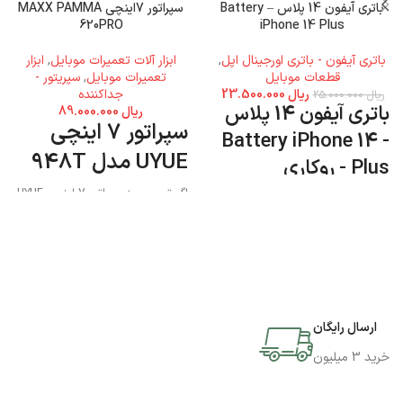
باتری آیفون 14 پلاس – Battery
سپراتور 7اینچی MAXX PAMMA
620PRO
iPhone 14 Plus
باتری آیفون - باتری اورجینال اپل
,
ابزار آلات تعمیرات موبایل
,
ابزار
قطعات موبایل
تعمیرات موبایل
,
سپریتور -
ریال
23.500.000
جداکننده
ریال
25.000.000
باتری آیفون 14 پلاس
ریال
89.000.000
سپراتور 7 اینچی
- Battery iPhone 14
UYUE مدل 948T
Plus - روکاری
اگر تصمیم به سپراتور 7 اینچی UYUE
مدل 948T دارید میتوانید به فروشگاه
جی اس ام پارسه مراجعه نمایید و این
محصول را تهیه کنید.
ارسال رایگان
خرید 3 میلیون