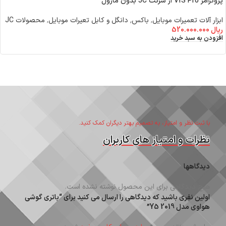
پروگرامر V1S Pro از شرکت JC بدون ماژول
ابزار آلات تعمیرات موبایل
,
باکس٬ دانگل و کابل تعیرات موبایل
,
محصولات JC
ریال
520.000.000
افزودن به سبد خرید
با ثبت نظر و امتیاز، به تصمیم بهتر دیگران کمک کنید.
نظرات و امتیاز های کاربران
دیدگاهها
هیچ دیدگاهی برای این محصول نوشته نشده است.
اولین نفری باشید که دیدگاهی را ارسال می کنید برای “باتری گوشی
هواوی مدل Y5 2019”