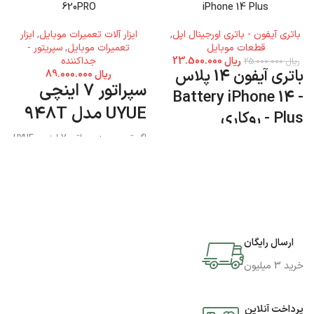
620PRO
iPhone 14 Plus
باتری آیفون - باتری اورجینال اپل
,
ابزار آلات تعمیرات موبایل
,
ابزار
قطعات موبایل
تعمیرات موبایل
,
سپریتور -
ریال
23.500.000
جداکننده
ریال
25.000.000
باتری آیفون 14 پلاس
ریال
89.000.000
سپراتور 7 اینچی
- Battery iPhone 14
UYUE مدل 948T
Plus - روکاری
اگر تصمیم به سپراتور 7 اینچی UYUE
مدل 948T دارید میتوانید به فروشگاه
جی اس ام پارسه مراجعه نمایید و این
محصول را تهیه کنید.
ارسال رایگان
خرید 3 میلیون
پرداخت آنلاین