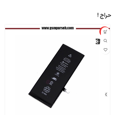
حراج !
%
-32%
اپ