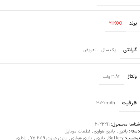
برند
YIIKOO
گارانتی
یک سال – تعویض
ولتاژ
3.82 ولت
ظرفیت
3020mAh
شناسه محصول:
2022211
دسته:
باتری
,
باتری هواوی
,
قطعات موبایل
برچسب:
Battery
,
باتری
,
باتری هواوی
,
باتری هواوی Y5 2019
,
باطری