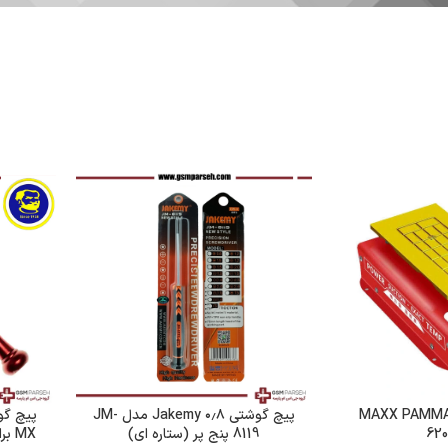
راتور 7اینچی MAXX PAMMA
پیچ گوشتی ۰٫۸ Jakemy مدل JM-
62
8119 پنج پر (ستاره ای)