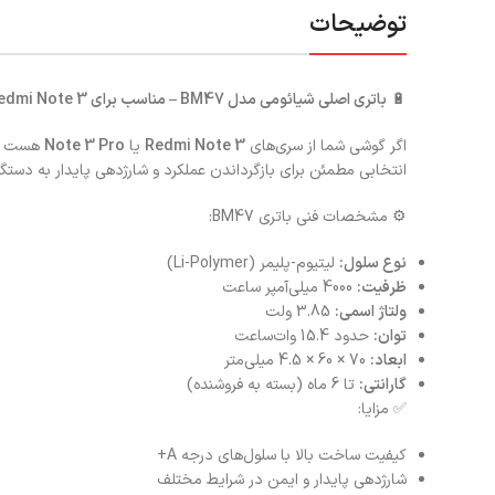
توضیحات
🔋
باتری اصلی شیائومی مدل BM47 – مناسب برای Redmi Note 3 و Note 3 Pro
اگر گوشی شما از سری‌های
Redmi Note 3
یا
Note 3 Pro
هست و ب
انتخابی مطمئن برای بازگرداندن عملکرد و شارژدهی پایدار به دست
⚙️ مشخصات فنی باتری BM47:
نوع سلول:
لیتیوم-پلیمر (Li-Polymer)
ظرفیت:
4000 میلی‌آمپر ساعت
ولتاژ اسمی:
3.85 ولت
توان:
حدود 15.4 وات‌ساعت
ابعاد:
70 × 60 × 4.5 میلی‌متر
گارانتی:
تا 6 ماه (بسته به فروشنده)
✅ مزایا:
کیفیت ساخت بالا با سلول‌های درجه A+
شارژدهی پایدار و ایمن در شرایط مختلف