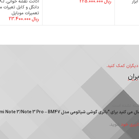
ابزار
ریال
225.000.000
اکانت نقشه خوانی
,
KJ
افزودن به سبد خرید
دانگل و کابل تعیرات م
تعمیرات موبایل
ریال
23.400.000
افزودن به سبد خرید
 دیگران کمک کنید.
ران
ته نشده است.
ای “باتری گوشی شیائومی مدل Redmi Note 3/Note 3 Pro – BM47”
اربری خود
شوید.