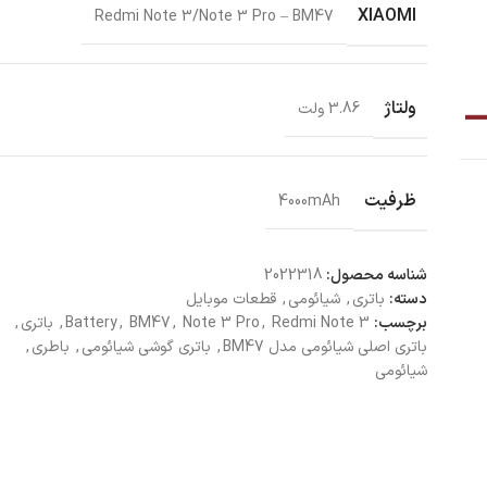
XIAOMI
Redmi Note 3/Note 3 Pro – BM47
ولتاژ
3.86 ولت
ظرفیت
4000mAh
شناسه محصول:
2022318
دسته:
باتری
,
شیائومی
,
قطعات موبایل
برچسب:
Redmi Note 3
,
Note 3 Pro
,
BM47
,
Battery
,
باتری
,
باتری اصلی شیائومی مدل BM47
,
باتری گوشی شیائومی
,
باطری
,
شیائومی