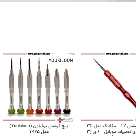
YOUKILOON
پیچ گوشتی T2 – مکانیک مدل 3D
پیچ گوشتی یوکیلون (Youkiloon)
MX برای تعمیرات موبایل – ۶ پر (3
مدل Y-125