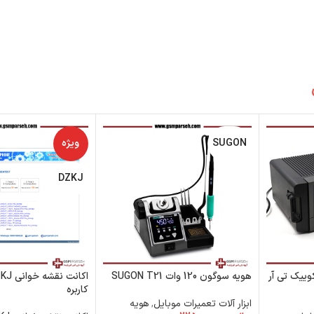
SUGON
ویژه
DZKJ
– هیتر کوییک تی آر
هویه سوگون 120 وات SUGON T21
کاربره
ابزار آلات تعمیرات موبایل
,
هویه