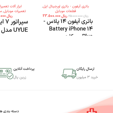
باتری آیفون - باتری اورجینال اپل
,
ابزار آلات تعمیر
قطعات موبایل
تعمیرات موبایل
,
سپ
ریال
23.500.000
ریال
89.000.000
ریال
25.000.000
باتری آیفون 14 پلاس -
سپراتو
Battery iPhone 14
UYUE مدل 948T
Plus - روکاری
مدل 948T دا
جی اس ام پارسه مرا
محصول را تهیه کنید
ارسال رایگان
پرداخت آنلاین
خرید 3 میلیون
زرین پال
دسته بندی ها