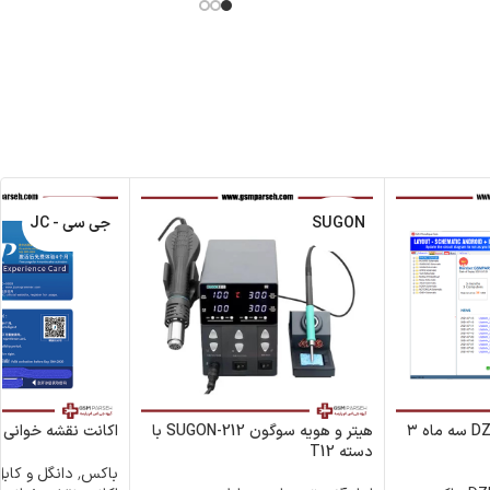
SUGON
جی سی - JC
اکانت نقشه خوانی DZKJ سه ماه ۳
هیتر و هویه سوگون SUGON-212 با
اکانت نقشه خوانی JC یک ساله
دسته T12
باکس٬ دانگل و کابل تعیرات موبایل