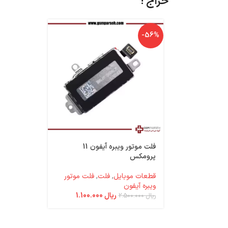
حراج !
-33%
-56%
اپل - APPLE
فلت موتور ویبره آیفون 11
پرومکس
one 6plus
قطعات موبایل
,
فلت
,
فلت موتور
قطعات موب
ویبره آیفون
ریال
600.000
ریال
1.100.000
ریال
2.500.000