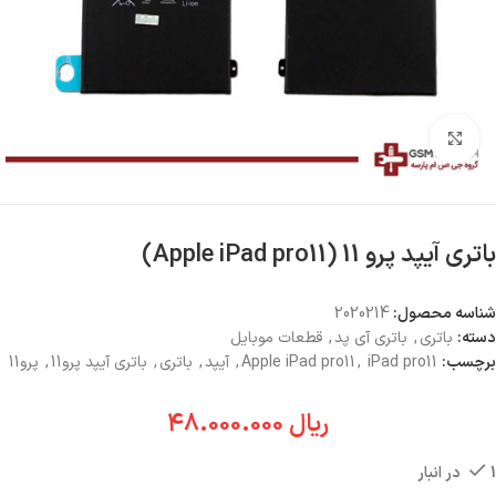
بزرگنمایی تصویر
باتری آیپد پرو 11 (Apple iPad pro11)
شناسه محصول:
2020214
دسته:
باتری
,
باتری آی پد
,
قطعات موبایل
برچسب:
iPad pro11
,
Apple iPad pro11
,
آیپد
,
باتری
,
باتری آیپد پرو11
,
پرو11
ریال
48.000.000
1 در انبار