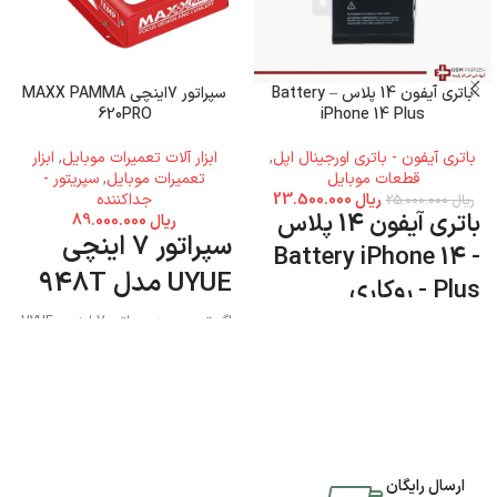
باتری آیفون 14 پلاس – Battery
سپراتور 7اینچی MAXX PAMMA
620PRO
iPhone 14 Plus
باتری آیفون - باتری اورجینال اپل
,
ابزار آلات تعمیرات موبایل
,
ابزار
قطعات موبایل
تعمیرات موبایل
,
سپریتور -
ریال
23.500.000
جداکننده
ریال
25.000.000
باتری آیفون 14 پلاس
ریال
89.000.000
سپراتور 7 اینچی
- Battery iPhone 14
UYUE مدل 948T
Plus - روکاری
اگر تصمیم به سپراتور 7 اینچی UYUE
مدل 948T دارید میتوانید به فروشگاه
جی اس ام پارسه مراجعه نمایید و این
محصول را تهیه کنید.
ارسال رایگان