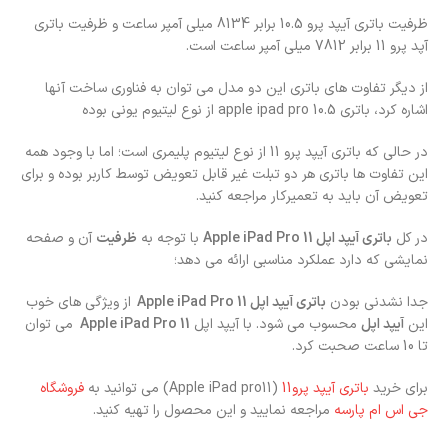
ظرفیت باتری آیپد پرو 10.5 برابر 8134 میلی آمپر ساعت و ظرفیت باتری
آپد پرو 11 برابر 7812 میلی آمپر ساعت است.
از دیگر تفاوت های باتری این دو مدل می توان به فناوری ساخت آنها
اشاره کرد، باتری apple ipad pro 10.5 از نوع لیتیوم یونی بوده
در حالی که باتری آیپد پرو 11 از نوع لیتیوم پلیمری است؛ اما با وجود همه
این تفاوت ها باتری هر دو تبلت غیر قابل تعویض توسط کاربر بوده و برای
تعویض آن باید به تعمیرکار مراجعه کنید.
در کل
باتری آیپد اپل Apple iPad Pro 11
با توجه به
ظرفیت
آن و صفحه
نمایشی که دارد عملکرد مناسبی ارائه می دهد؛
جدا نشدنی بودن
باتری آیپد اپل Apple iPad Pro 11
از ویژگی های خوب
این
آیپد اپل
محسوب می شود. با آیپد اپل
e iPad Pro 11
Appl
می توان
تا 10 ساعت صحبت کرد.
برای خرید
باتری آیپد پرو11
(Apple iPad pro11) می توانید به
فروشگاه
جی اس ام پارسه
مراجعه نمایید و این محصول را تهیه کنید.