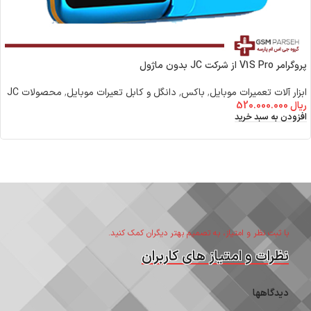
پروگرامر V1S Pro از شرکت JC بدون ماژول
ابزار آلات تعمیرات موبایل
,
باکس٬ دانگل و کابل تعیرات موبایل
,
محصولات JC
ریال
520.000.000
افزودن به سبد خرید
با ثبت نظر و امتیاز، به تصمیم بهتر دیگران کمک کنید.
نظرات و امتیاز های کاربران
دیدگاهها