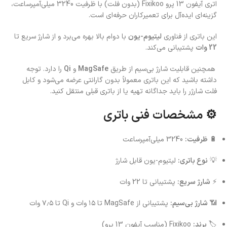
اتری آیفون 13 پرو Fixikoo (بدون فلت) با ظرفیت 3240 میلی‌آمپر‌ساعت،
گزینه‌ای ایده‌آل برای تعمیرکاران حرفه‌ای است.
این باتری از فناوری
لیتیوم-یون
با دوام بالا بهره می‌برد و از شارژ سریع تا
22 وات
پشتیبانی می‌کند.
همچنین قابلیت شارژ بی‌سیم از طریق
MagSafe
و
Qi
را دارد. توجه
داشته باشید که این باتری معمولاً بدون گارانتی عرضه می‌شود و کابل
فلت شارژر را باید جداگانه تهیه یا از باتری قبلی منتقل کنید.
⚙️ مشخصات فنی باتری
🔋
ظرفیت:
3240 میلی‌آمپر‌ساعت
💡
نوع باتری:
لیتیوم-یون قابل شارژ
⚡
شارژ سریع:
پشتیبانی تا 22 وات
📶
شارژ بی‌سیم:
پشتیبانی از MagSafe تا ۱۵ وات و Qi تا ۷٫۵ وات
🏷
برند:
Fixikoo (مناسب آیفون 13 پرو)