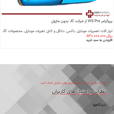
پروگرامر V1S Pro از شرکت JC بدون ماژول
ابزار آلات تعمیرات موبایل
,
باکس٬ دانگل و کابل تعیرات موبایل
,
محصولات JC
ریال
520.000.000
افزودن به سبد خرید
با ثبت نظر و امتیاز، به تصمیم بهتر دیگران کمک کنید.
نظرات و امتیاز های کاربران
دیدگاهها