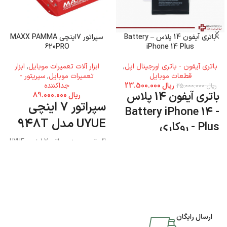
باتری آیفون 14 پلاس – Battery
سپراتور 7اینچی MAXX PAMMA
620PRO
iPhone 14 Plus
باتری آیفون - باتری اورجینال اپل
,
ابزار آلات تعمیرات موبایل
,
ابزار
قطعات موبایل
تعمیرات موبایل
,
سپریتور -
ریال
23.500.000
جداکننده
ریال
25.000.000
باتری آیفون 14 پلاس
ریال
89.000.000
سپراتور 7 اینچی
- Battery iPhone 14
UYUE مدل 948T
Plus - روکاری
اگر تصمیم به سپراتور 7 اینچی UYUE
مدل 948T دارید میتوانید به فروشگاه
جی اس ام پارسه مراجعه نمایید و این
محصول را تهیه کنید.
ارسال رایگان