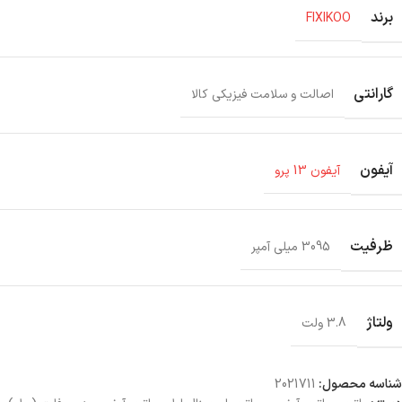
برند
FIXIKOO
گارانتی
اصالت و سلامت فیزیکی کالا
آیفون
آیفون 13 پرو
ظرفیت
3095 میلی آمپر
ولتاژ
3.8 ولت
شناسه محصول:
2021711