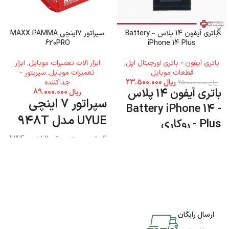
باتری آیفون 14 پلاس – Battery
سپراتور 7اینچی MAXX PAMMA
620PRO
iPhone 14 Plus
باتری آیفون - باتری اورجینال اپل
,
ابزار آلات تعمیرات موبایل
,
ابزار
قطعات موبایل
تعمیرات موبایل
,
سپریتور -
ریال
23.500.000
جداکننده
ریال
25.000.000
باتری آیفون 14 پلاس
ریال
89.000.000
سپراتور 7 اینچی
- Battery iPhone 14
UYUE مدل 948T
Plus - روکاری
اگر تصمیم به سپراتور 7 اینچی UYUE
مدل 948T دارید میتوانید به فروشگاه
جی اس ام پارسه مراجعه نمایید و این
محصول را تهیه کنید.
ارسال رایگان