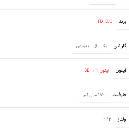
برند
FIXIKOO
گارانتی
یک سال – تعویض
آیفون
آیفون SE 2020
ظرفیت
1821 میلی آمپر
ولتاژ
3.82