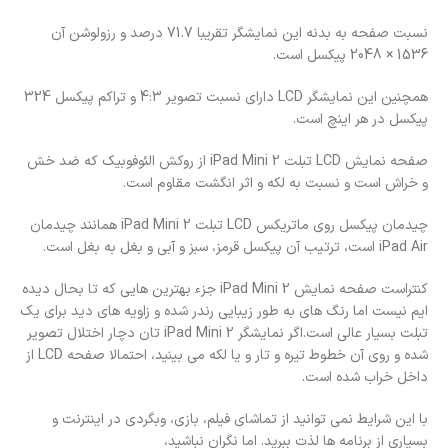
نسبت صفحه به بدنه این نمایشگر تقریبا 71.7 درصد و رزولوشن آن
1536 × 2048 پیکسل است.
همچنین این نمایشگر LCD دارای نسبت تصویر 4:3 و تراکم پیکسل 324
پیکسل در هر اینچ است.
صفحه نمایش LCD تبلت iPad Mini 2 از روکش الئوفوبیک که ضد خش
و خراش است و نسبت به لکه و اثر انگشت مقاوم است.
چیدمان پیکسل روی ماتریکس LCD تبلت iPad Mini 2 همانند چیدمان
iPad Air است، ترتیب آن پیکسل قرمز، سبز و آبی و بغل به بغل است.
کنتراست صفحه نمایش iPad Mini 2 جزء بهترین هایی که تا بحال دیده
ایم نیست اما رنگ های به طور زیبایی رندر شده و زاویه های دید برای یک
تبلت بسیار عالی است.اگر نمایشگر iPad Mini 2 تان دچار اختلال تصویر
شده و روی آن خطوط تیره و تار و یا لکه می بینید، احتمالا صفحه LCD از
داخل خراب شده است.
با این شرایط نمی توانید از تماشای فیلم، بازی، وبگردی در اینترنت و
بسیاری از برنامه ها لذت ببرید. اما نگران نباشید،