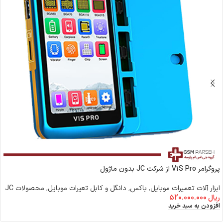
پروگرامر V1S Pro از شرکت JC بدون ماژول
ابزار آلات تعمیرات موبایل
,
باکس٬ دانگل و کابل تعیرات موبایل
,
محصولات JC
ریال
520.000.000
افزودن به سبد خرید