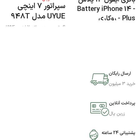
سپراتور 7 اینچی
- Battery iPhone 14
UYUE مدل 948T
Plus - روکاری
اگر تصمیم به سپراتور 7 اینچی UYUE
مدل 948T دارید میتوانید به فروشگاه
جی اس ام پارسه مراجعه نمایید و این
محصول را تهیه کنید.
ارسال رایگان
خرید 3 میلیون
پرداخت آنلاین
زرین پال
پشتیبانی 24 ساعته