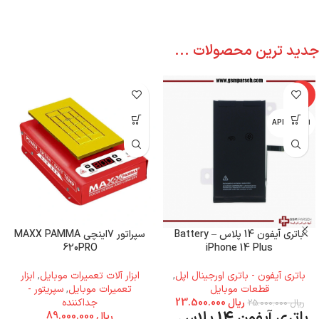
جدید ترین محصولات ...
-6%
اپل - APPLE
باتری آیفون 14 پلاس – Battery
سپراتور 7اینچی MAXX PAMMA
620PRO
iPhone 14 Plus
باتری آیفون - باتری اورجینال اپل
,
ابزار آلات تعمیرات موبایل
,
ابزار
قطعات موبایل
تعمیرات موبایل
,
سپریتور -
ریال
23.500.000
جداکننده
ریال
25.000.000
باتری آیفون 14 پلاس
ریال
89.000.000