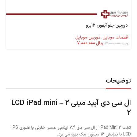
دوربین جلو آیفون 12پرو
قطعات موبایل
,
دوربین موبایل
ریال
7.000.000
ریال
12.000.000
توضیحات
ال سی دی آیپد مینی ۲ – LCD iPad mini
2
تبلت iPad Mini 2 از ال سی دی 7.9 اینچی لمسی خازنی با فناوری IPS
LCD با نمایش 16 میلیون رنگ بهره می برد.