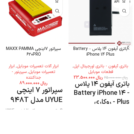
اپل - APPLE
باتری آیفون 14 پلاس – Battery
سپراتور 7اینچی MAXX PAMMA
620PRO
iPhone 14 Plus
باتری آیفون - باتری اورجینال اپل
,
ابزار آلات تعمیرات موبایل
,
ابزار
قطعات موبایل
تعمیرات موبایل
,
سپریتور -
ریال
23.500.000
جداکننده
ریال
25.000.000
باتری آیفون 14 پلاس
ریال
89.000.000
سپراتور 7 اینچی
- Battery iPhone 14
UYUE مدل 948T
Plus - روکاری
اگر تصمیم به سپراتور 7 اینچی UYUE
مدل 948T دارید میتوانید به فروشگاه
جی اس ام پارسه مراجعه نمایید و این
محصول را تهیه کنید.