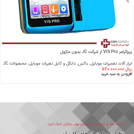
پروگرامر V1S Pro از شرکت JC بدون ماژول
ابزار آلات تعمیرات موبایل
,
باکس٬ دانگل و کابل تعیرات موبایل
,
محصولات JC
ریال
520.000.000
افزودن به سبد خرید
با ثبت نظر و امتیاز، به تصمیم بهتر دیگران کمک کنید.