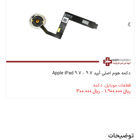
دکمه هوم اصلی آیپد 9.7 – Apple iPad 9.7
قطعات موبایل
,
دکمه
ریال
1.900.000
–
ریال
300.000
توضیحات