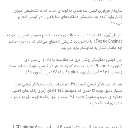
سازوکار فن‌آوری لمس سه‌بعدی به‌گونه‌ای است که با تشخیص میزان
فشار وارد آمده به نمایشگر، عملکرد‌های مختلفی را در گوشی انجام
می‌دهد.
این فن‌آوری با استفاده از سخت‌افزاری جدید به نام «موتور لمس و ضربه»
(Taptic Engine) با بازخوردی کاربرش را مطلع می‌کند که در حال حاضر
چه مقدار فشار به نمایشگر وارد می‌آورد.
این گوشی نمایشگر روشن تری در مقایسه با تاچ و ال سی دی
آیفون iPhone 6s دارد. نسبت کنتراست هر دو گوشی تقریبا مشابه است
(نسبت 1382:1 برای آیفون 6s plus و 1481:1 برای آیفون 6s).
همانند نمایشگر گوشی آیفون 6s، تنظیمات رنگ نمایشگر گوشی فوق
بسیار دقیق بوده تا حدی که متوسط deltaE آن (برای رنگ های اصلی
بعلاوه ی سیاه و سفید) حدود 4.1 است و تنها رنگ های مایل به قرمز تا
حدودی انحراف دارند.
اگر تصمیم به
خرید
ال سی دی آیفون 6 اس پلاس – LCD Iphone 6s