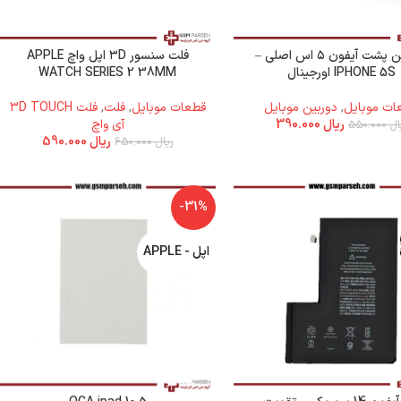
دوربین پشت آیفون ۵ اس اصلی –
فلت سنسور ۳D اپل واچ APPLE
IPHONE 5S اورجینال
WATCH SERIES 2 38MM
ات موبایل
,
دوربین موبایل
قطعات موبایل
,
فلت
,
فلت 3D TOUCH
ریال
390.000
آی واچ
ال
550.000
ریال
590.000
ریال
650.000
-31%
اپل - APPLE