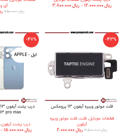
ریال
12.000.000
–
ریال
3.800.000
آی وا
ری
ریال
750.000
-47%
-43%
اپل - APPLE
فلت موتور ویبره آیفون 13 پرومکس
13 pro max)
قطعات موبایل
,
فلت
,
فلت موتور ویبره
آیفون
درب پشت آیفون
,
ریال
2.000.000
ریال
15.000.000
–
ریال
3.500.000