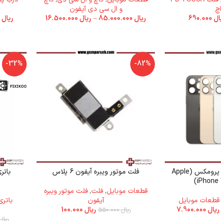
چ
و ال سی دی آیفون
ال
690.000
ریال
85.000.000
–
ریال
16.500.000
ریال
9.900.000
-32%
-82%
درب پشت آیفون 13 پرومکس (Apple
فلت موتور ویبره آیفون 6 پلاس
iPhone 
قطعات موبایل
,
فلت
,
فلت موتور ویبره
قطعات موبایل
آیفون
باتری
ریال
7.900.000
ریال
100.000
ریال
550.000
ریال