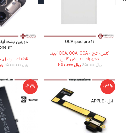
OCA ipad pro 11
one 13)
گلس- تاچ - OCA
OCA آیپد
,
OCA
,
,
تجهیزات تعویض گلس
قطعات موبایل
,
د
ریال
450.000
ری
ریال
650.000
ریال
25.000.000
-27%
-79%
اپل - APPLE