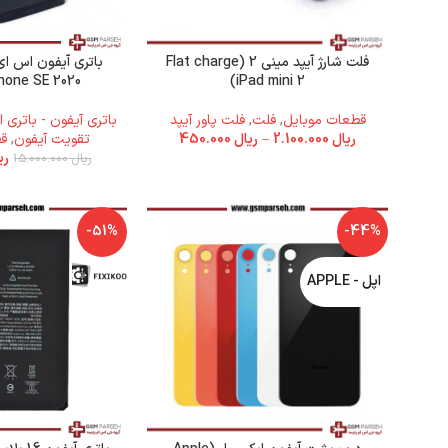
فلت شارژ آیپد مینی 2 (Flat charge
Phone SE 2020
iPad mini 2)
قطعات موبایل
,
فلت
,
فلت پاور آیپد
باتری آیفون - باتری ا
ریال
2.100.000
–
ریال
450.000
تقویت آیفون
,
ق
ری
ریال
15.000.000
-51%
-44%
اپل - APPLE