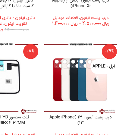
درب پشت آیفون ایکس ار (Apple
iPhone Xr)
کیفیت بالا با گاران
درب پشت آیفون
,
قطعات موبایل
باتری آیفون - باتری ا
ریال
4.500.000
–
ریال
1.400.000
تقویت آیفون
,
ق
ری
ریال
45.000.000
-8%
-29%
اپل - APPLE
درب پشت آیفون 13 (Apple iPhone
RIES 2 42MM
13)
درب پشت آیفون
,
قطعات موبایل
قطعات موبایل
,
فلت
,