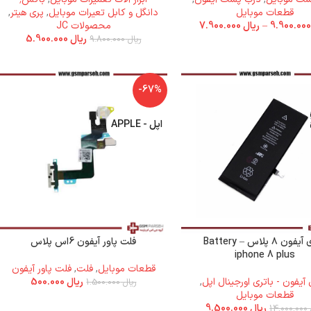
قطعات موبایل
دانگل و کابل تعیرات موبایل
,
پری هیتر
,
–
ریال
7.900.000
محصولات JC
ریال
5.900.000
ریال
9.800.000
-67%
اپل - APPLE
باتری آیفون ۸ پلاس – Battery
فلت پاور آیفون 6اس پلاس
iphone 8 plus
قطعات موبایل
,
فلت
,
فلت پاور آیفون
 آیفون - باتری اورجینال اپل
,
ریال
500.000
ریال
1.500.000
قطعات موبایل
ریال
9.500.000
14.000.000