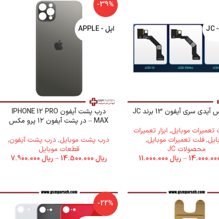
-39%
J
اپل - APPLE
دی سری آیفون 13 برند JC
درب پشت آیفون IPHONE 12 PRO
MAX – در پشت آیفون ۱۲ پرو مکس
ات تعمیرات موبایل
,
ابزار تعمیرات
ایل
,
فلت تعمیرات موبایل
,
درب پشت موبایل
,
درب پشت آیفون
,
محصولات JC
قطعات موبایل
–
ریال
11.000.000
ریال
14.500.000
–
ریال
7.900.000
-22%