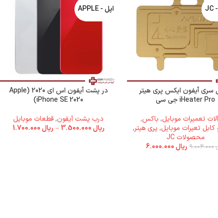
J
اپل - APPLE
 سری آیفون ایکس پری هیتر
در پشت آیفون اس ای 2020 (Apple
iHeater Pro جی سی
iPhone SE 2020)
 آلات تعمیرات موبایل
,
باکس٬
درب پشت آیفون
,
قطعات موبایل
 کابل تعیرات موبایل
,
پری هیتر
,
ریال
3.500.000
–
ریال
1.700.000
محصولات JC
ریال
6.000.000
9.004.000