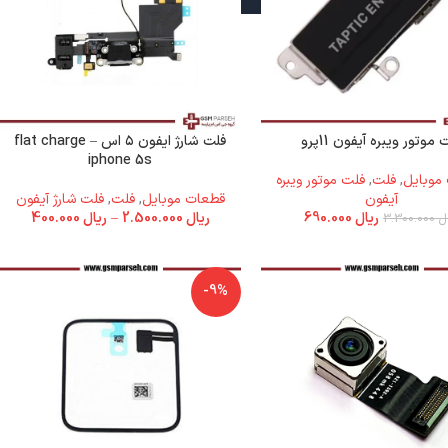
 موتور ویبره آیفون 11پرو
فلت شارژ ایفون ۵ اس – flat charge
iphone 5s
موبایل
,
فلت
,
فلت موتور ویبره
آیفون
قطعات موبایل
,
فلت
,
فلت شارژ آیفون
ریال
690.000
ریال
2.500.000
–
ریال
400.000
ل
3.300.000
-9%