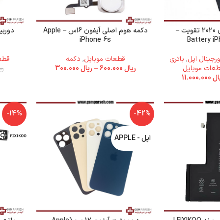
باتری آیفون اس ای 2020 تقویت –
دکمه هوم اصلی آیفون 6اس – Apple
iPhone 6s
Battery i
ورجینال اپل
,
باتری
قطعات موبایل
,
دکمه
قطع
طعات موبایل
ریال
600.000
–
ریال
300.000
ری
ال
11.000.000
-14%
-42%
اپل - APPLE