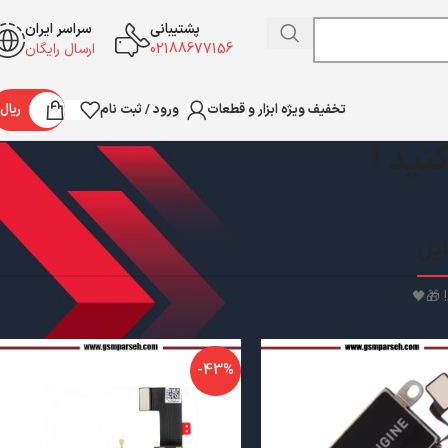
پشتیبانی
سراسر ایران
02188677156
ارسال رایگان
ورود / ثبت نام
ریال
تخفیف ویژه ابزار و قطعات
نید !
ایل
! 🎁🖤
-43%