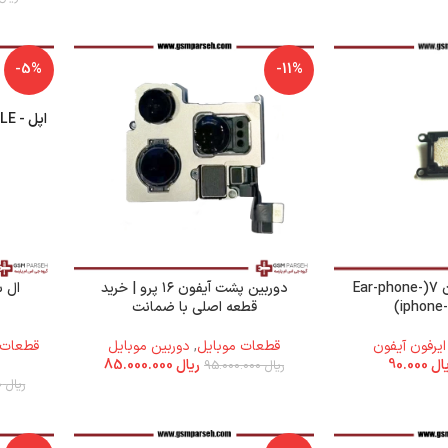
-5%
-11%
اپل - APPLE
اسپیکر ایرفون آیفون 7(Ear-phone-
دوربین پشت آیفون ۱۶ پرو | خرید
iphone-
قطعه اصلی با ضمانت
ایرفون آیفون
قطعات موبایل
,
دوربین موبایل
قطعات 
ال
90.000
ریال
85.000.000
ریال
95.000.000
ریال
110.000.000