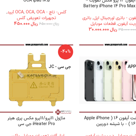
باتری آیفون 14 پرو مکس تقویت –
OCA ipad 10.5
Battery iPhone 14 Pro Max
گلس- تاچ - OCA
OCA آیپد
,
OCA
,
,
فون - باتری اورجینال اپل
,
باتری
تجهیزات تعویض گلس
یت آیفون
,
قطعات موبایل
ریال
450.000
ریال
650.000
ریال
30.000.000
-40%
جی سی - JC
درب پشت آیفون 16 ( Apple iPhone
ماژول 11پرو/11پرو مکس پری هیتر
16 ) – با شیشه دوربین
iHeater Pro جی سی
ت موبایل
,
درب پشت آیفون
,
ابزار آلات تعمیرات موبایل
,
باکس٬