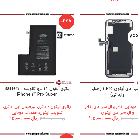
-24%
ال سی دی آیفون 11Pro (اصلی
باتری آیفون 14 پرو تقویت – Battery
وارداتی)
iPhone 14 Pro Super
موبایل
,
تاچ و ال سی دی
,
تاچ
باتری آیفون - باتری اورجینال اپل
,
باتری
و ال سی دی آیفون
تقویت آیفون
,
قطعات موبایل
ریال
105.000.000
ریال
25.000.000
ریال
33.000.000