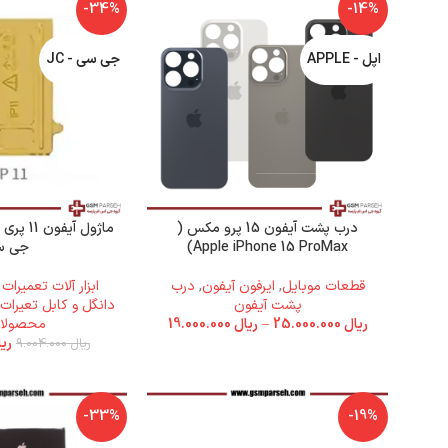
-34%
-14%
اپل - APPLE
جی سی - JC
درب پشت آیفون 15 پرو مکس (
Apple iPhone 15 ProMax)
جی س
قطعات موبایل
,
ایرفون آیفون
,
درب
ابزار آلات تعمیرات
پشت آیفون
دانگل و کابل تعیرات
ریال
25.000.000
–
ریال
19.000.000
محصولات 
ری
ریال
9.004.000
-33%
-19%