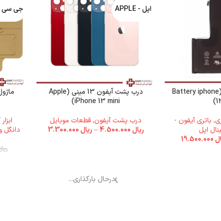
اپل - APPLE
جی سی - C
باتری آیفون 13 پرو (Battery iphone
درب پشت آیفون 13 مینی (Apple
ماژول
iPhone 13 mini)
1
ی
,
باتری آیفون -
درب پشت آیفون
,
قطعات موبایل
ابزار
نال اپل
ریال
4.500.000
–
ریال
3.300.000
دانگل و
ل
19.500.000
ریال
درحال بارگذاری...