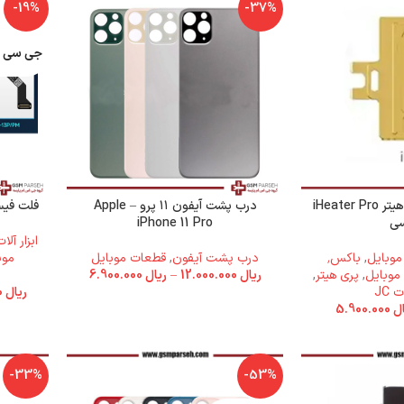
-19%
-37%
جی سی - C
ماژول آیفون 11 پری هیتر iHeater Pro
درب پشت آیفون ۱۱ پرو – Apple
فلت فیس آی
ی
iPhone 11 Pro
ابزار آل
 موبایل
,
باکس٬
درب پشت آیفون
,
قطعات موبایل
موب
 موبایل
,
پری هیتر
,
ریال
12.000.000
–
ریال
6.900.000
JC
ریال
14.000.000
ال
5.900.000
-33%
-53%