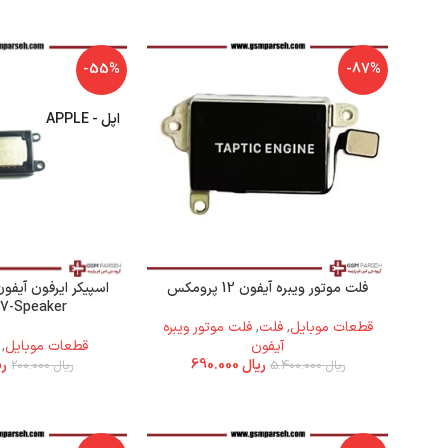
-55%
-87%
اپل - APPLE
فلت موتور ویبره آیفون 12 پرومکس
7-Speaker)
قطعات موبایل
,
فلت
,
فلت موتور ویبره
آیفون
قطعات موبایل
,
ریال
690.000
ری
ریال
5.400.000
ریال
200.000