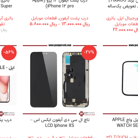
باتری آیفون 16 پلاس برند FIXIKOO |
درب پشت آیفون 12 پرو (Apple
تی تعویض یک‌ساله
iPhone 12 pro)
 Super
ورجینال اپل
,
باتری
درب پشت آیفون
,
قطعات موبایل
باتری آی
طعات موبایل
ریال
13.000.000
–
ریال
5.800.000
تقو
ال
22.000.000
ریال
35.000.000
-56%
-27%
اپل - APPLE
فلت سنسور 3D اپل واچ APPLE
تاچ ال سی دی آیفون ایکس اس –
LCD Iphone XS
WATCH SE
فلت 3D TOUCH
قطعات موبایل
,
تاچ و ال سی دی
,
تاچ
درب پش