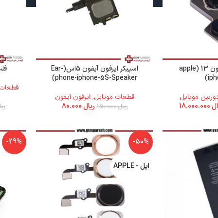
دوربین پشت آیفون 13 (apple
اسپیکر ایرفون آیفون 5اس(Ear-
فلت
phone-iphone-5S-Speaker)
iph
قطعات 
وربین موبایل
قطعات موبایل
,
ایرفون آیفون
ال
18.000.000
ریال
80.000
ریال
150.000
ریا
-29%
-50%
اپل - APPLE