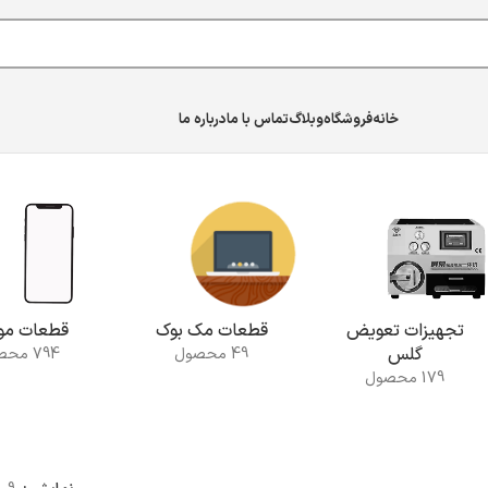
خانه
فروشگاه
وبلاگ
تماس با ما
درباره ما
تجهیزات تعویض
قطعات مک بوک
قطعات موب
گلس
49 محصول
794 محصول
179 محصول