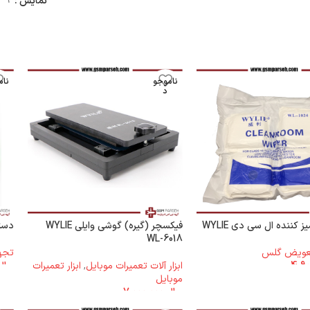
نمایش
9
ناموجو
نام
د
 کننده ال سی دی WYLIE
فیکسچر (گیره) گوشی وایلی WYLIE
دستم
WL-6018
تعویض گلس
تجه
ابزار آلات تعمیرات موبایل
,
ابزار تعمیرات
ریال
موبایل
ریال
7.000.000