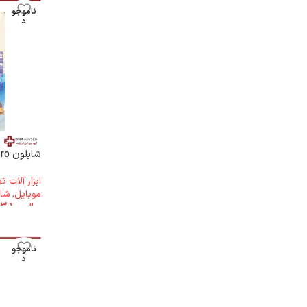
ناموجو
د
شابلون iPad Pro برند WYLIE
ابزار آلات 
موبایل
,
شاب
ریال
793.100
ناموجو
د