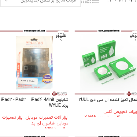
24
18
12
وجو
ناموجو
د
د
ال تمیز کننده ال سی دی ۲UUL
شابلون iPad2 -iPad3 – iPad4 -Mini1
برند WYLIE
یزات تعویض گلس
3.000.000
–
ریال
2.369.000
ابزار آلات تعمیرات موبایل
,
ابزار تعمیرات
موبایل
,
شابلون آی پد
ریال
793.100