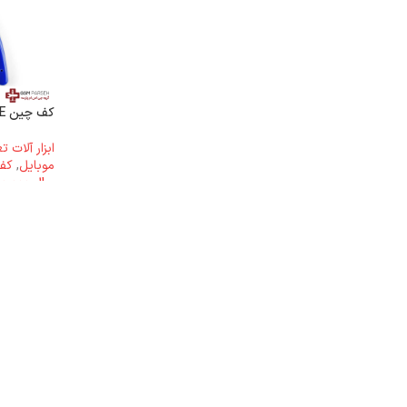
کف چین WYLIE مدل WL-106
ابزار آلات 
موبایل
,
کف
ریال
2.800.000