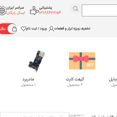
پشتیبانی
سراسر ایران
02188677156
ارسال رایگان
ورود / ثبت نام
ریال
تخفیف ویژه ابزار و قطعات
نمایش 1–12 از 14 نتیجه
ایل
گیفت کارت
مادربرد
2 محصول
1 محصول