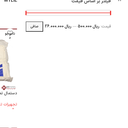
WYLIE
فیلتر بر اساس قیمت
قيمت:
ریال 500.000
—
ریال 26.000.000
صافی
ناموجو
د
دستمال تمیز
تجهیزات 
ریال
4.900.000