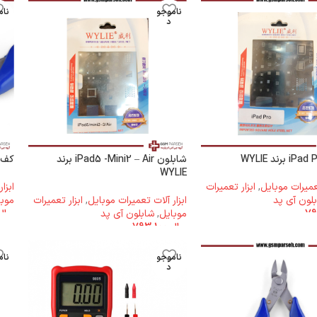
ناموجو
نام
د
شابلون iPad5 -Mini2 – Air برند
کف چین IE
WYLIE
تعمیرات موبایل
,
ابزار تعمیرات
ابزا
لون آی پد
ابزار آلات تعمیرات موبایل
,
ابزار تعمیرات
موبا
موبایل
,
شابلون آی پد
ریال
ریال
793.100
ناموجو
نام
د