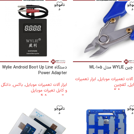
وجو
ناموجو
د
د
WYL مدل WL-105
دستگاه Wylie Android Boot Up Line
Power Adapter
ر آلات تعمیرات موبایل
,
ابزار تعمیرات
یل
,
کفچین
ابزار آلات تعمیرات موبایل
,
باکس٬ دانگل
2.800.000
و کابل تعیرات موبایل
ریال
6.500.000
وجو
ناموجو
د
د