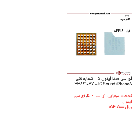
ناموجود
اپل - APPLE
آی سی صدا آیفون ۵ – شماره فنی
۳۳۸S1077 – IC Sound iPhone5
قطعات موبایل
,
آی سی - IC
,
آی سی
آیفون
ریال
154.500
اطلاعات بیشتر