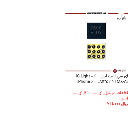
ناموجود
آی سی لایت آیفون ۶ – IC Light
iPhone 6 – LM3534TMX-A1
قطعات موبایل
,
آی سی - IC
,
آی سی
آیفون
ریال
721.000
اطلاعات بیشتر