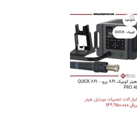
ناموجود
کوییک - QUICK
هیتر کوییک 861 پرو – QUICK 861
PRO AI
ابزار آلات تعمیرات موبایل
,
هیتر
ریال
169.950.000
اطلاعات بیشتر