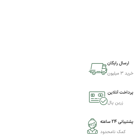
ارسال رایگان
خرید 3 میلیون
پرداخت آنلاین
زرین پال
پشتیبانی 24 ساعته
کمک نامحدود