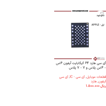
ناموجود
اپل - APPLE
آی سی هارد 64 گیگابایت آیفون 6اس
– 6اس پلاس و 7 – 7 پلاس
قطعات موبایل
,
آی سی - IC
,
آی سی
آیفون
,
هارد
ریال
1.500.000
اطلاعات بیشتر