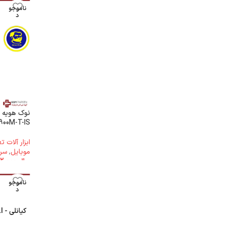
ناموجو
د
900M-T-IS
ابزار آلات 
موبایل
,
سر 
ریال
1.442.000
ناموجو
د
کیانلی - QIANLI