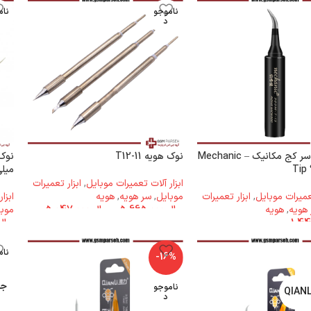
ناموجو
نام
د
نوک هویه سر کج مکانیک – Mechanic
نوک هویه T12-11
Tip 
میلی متر
ابزار آلات تعمیرات موبایل
,
ابزار تعمیرات
تعمیرات موبایل
,
ابزار تعمیرات
موبایل
,
سر هویه
,
هویه
ابزا
هویه
,
هویه
ریال
5.665.000
–
ریال
5.047.000
موبا
ریال
نام
-16%
ناموجو
د