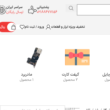
پشتیبانی
سراسر ایران
02188677156
ارسال رایگان
ورود / ثبت نام
ریال
تخفیف ویژه ابزار و قطعات
Showing all 12 results
ایل
گیفت کارت
مادربرد
2 محصول
1 محصول