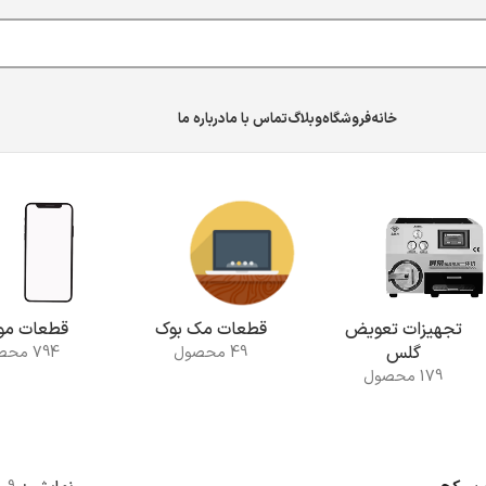
خانه
فروشگاه
وبلاگ
تماس با ما
درباره ما
تجهیزات تعویض
قطعات مک بوک
قطعات موب
گلس
49 محصول
794 محصول
179 محصول