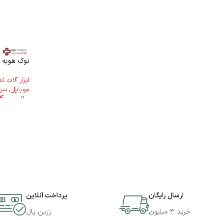
نوک هویه سر 
ابزار آلات 
موبایل
,
سر 
ریال
4.944.000
ارسال رایگان
پرداخت آنلاین
خرید 3 میلیون
زرین پال