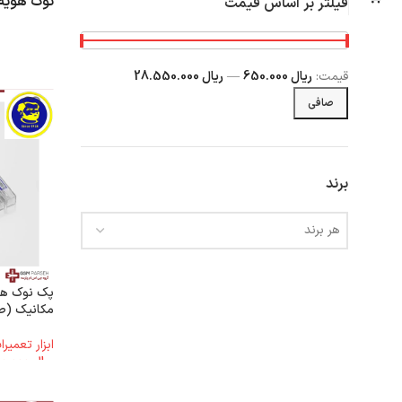
نوک هویه
فیلتر بر اساس قیمت
قيمت:
ریال 650.000
—
ریال 28.550.000
صافی
برند
هر برند
مکانیک (ص
ابزار تعمیر
ریال
18.000.000