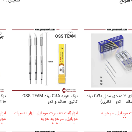
 سرکج
نمایش
9
OSS TEAM
جی 
پک نوک های 3 عددی مدل C210 برند
نوک هویه C115 برند OSS TEAM –
اف – کج – کاتری)
کاتری، صاف و کج
C210 کاتری، صاف و ک
ات موبایل
,
سر هویه
ابزار آلات تعمیرات موبایل
,
ابزار تعمیرات
ابزا
موبایل
,
سر هویه
,
هویه
موبا
ریال
8.500.000
ریال