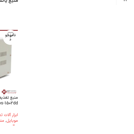
منیع یاک
ناموجو
د
ps-1502dd
ابزار آلات 
موبایل
,
منب
ریال
4.200.000