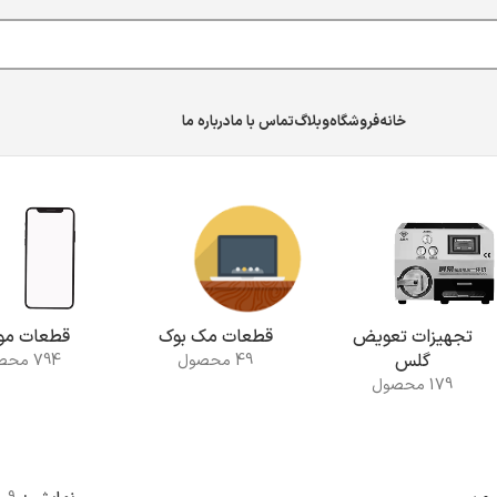
خانه
فروشگاه
وبلاگ
تماس با ما
درباره ما
تجهیزات تعویض
قطعات مک بوک
قطعات موب
گلس
49 محصول
794 محصول
179 محصول