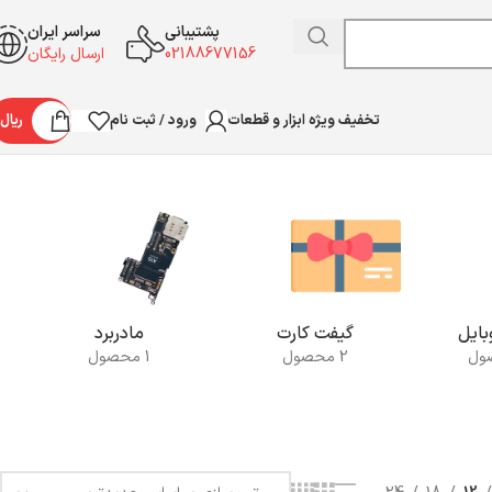
پشتیبانی
سراسر ایران
02188677156
ارسال رایگان
ورود / ثبت نام
ریال
تخفیف ویژه ابزار و قطعات
نمایش یک نتیجه
ایل
گیفت کارت
مادربرد
2 محصول
1 محصول