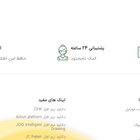
پشتیبانی 24 ساعته
۰٪
کمک نامحدود
حافظ امن اطلا
لینک های مفید
ات موبایل
دانلود نرم افزار ZXW
دانلود نرم افزار AiXun platform
بوک
دانلود نرم افزار JCID Intelligent
Drawing
دانلود نرم افزار JC Repair