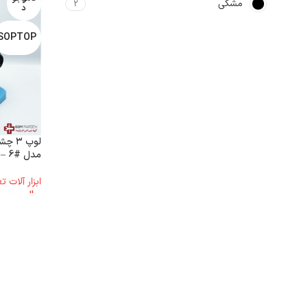
مشکی
2
د
SOPTOP
مدل #6 – آبی
ابزار آلات 
ریال
161.710.000