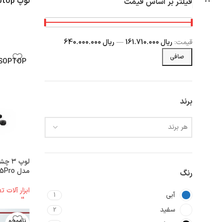
لوپ Soptop
فیلتر بر اساس قیمت
قيمت:
ریال 161.710.000
—
ریال 640.000.000
صافی
SOPTOP
برند
هر برند
مدل 6565Pro
رنگ
ابزار آلات 
آبی
1
ریال
640.000.000
سفید
2
ناموجو