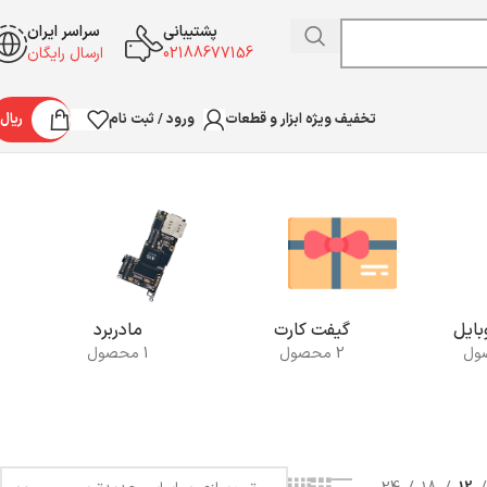
پشتیبانی
سراسر ایران
02188677156
ارسال رایگان
ورود / ثبت نام
ریال
تخفیف ویژه ابزار و قطعات
Showing all 5 results
ایل
گیفت کارت
مادربرد
2 محصول
1 محصول