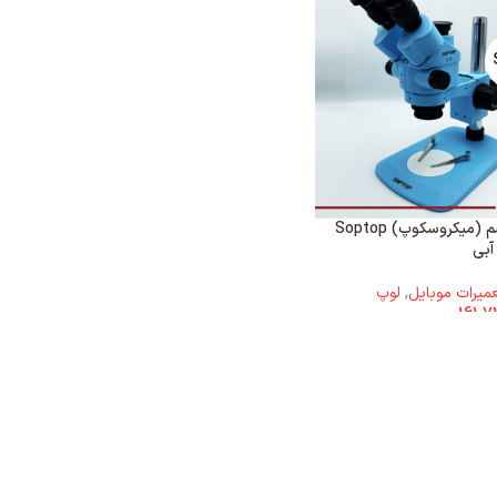
لوپ ۳ چشم (میکروسکوپ) Soptop
تعمیرات موبایل
,
لوپ