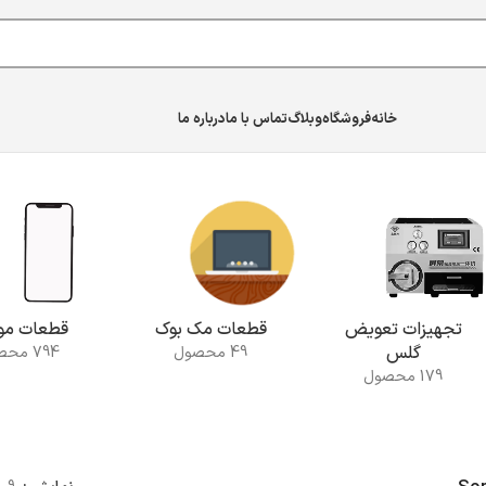
خانه
فروشگاه
وبلاگ
تماس با ما
درباره ما
تجهیزات تعویض
قطعات مک بوک
قطعات موب
گلس
49 محصول
794 محصول
179 محصول