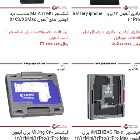
باتری آیفون ۱۲ پرو – Battery iphone
فیکسچر Ma Ant M11 مناسب برد
12 Pro
گوشی های آیفون X/XS/XSMax
باتری آیفون - باتری اورجینال اپل
,
ابزار آلات تعمیرات موبایل
,
فیکسچر -
قطعات موبایل
تستر ایفون
ریال
10.500.000
ریال
31.000.000
اطلاعات بیشتر
اطلاعات بیشتر
ناموجود
ناموجود
فیکسچر XINZHIZAO Fix-12 برای
فیکسچر MiJing C20 برای آیفون
آیفون ۱۲/۱۲Mini/12Pro/12Pro Max
۱۲/۱۲Mini/12Pro/12Pro Max