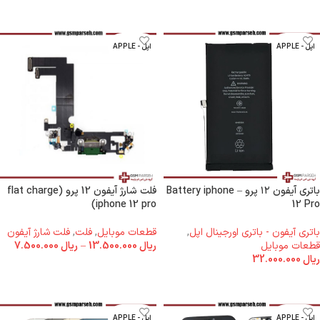
اپل - APPLE
اپل - APPLE
باتری آیفون ۱۲ پرو – Battery iphone
فلت شارژ آیفون 12 پرو (flat charge
iphone 12 pro)
12 Pro
باتری آیفون - باتری اورجینال اپل
,
قطعات موبایل
,
فلت
,
فلت شارژ آیفون
قطعات موبایل
ریال
13.500.000
–
ریال
7.500.000
ریال
32.000.000
انتخاب گزینه ها
افزودن به سبد خرید
اپل - APPLE
اپل - APPLE