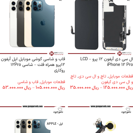
ال سی دی آیفون ۱۲ پرو – LCD
قاب و شاسی گوشی موبایل اپل آیفون
iPhone 12 Pro
۱۲پرو همراه فلت – شاسی ۱۲Pro
روکاری
قطعات موبایل
,
تاچ و ال سی دی
,
تاچ
و ال سی دی آیفون
قطعات موبایل
,
قاب و شاسی
ریال
125.000.000
–
ریال
35.000.000
ریال
105.000.000
–
ریال
53.000.000
انتخاب گزینه ها
انتخاب گزینه ها
ناموجود
ناموجود
اپل - APPLE