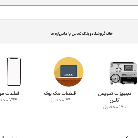
خانه
فروشگاه
وبلاگ
تماس با ما
درباره ما
تجهیزات تعویض
قطعات مک بوک
قطعات موب
گلس
49 محصول
794 محصول
179 محصول