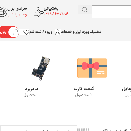
پشتیبانی
سراسر ایران
02188677156
ارسال رایگان
ورود / ثبت نام
ریال
تخفیف ویژه ابزار و قطعات
نمایش یک نتیجه
ایل
گیفت کارت
مادربرد
2 محصول
1 محصول