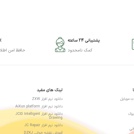
پشتیبانی 24 ساعته
۰٪
کمک نامحدود
حافظ امن اطلا
لینک های مفید
ات موبایل
دانلود نرم افزار ZXW
دانلود نرم افزار AiXun platform
بوک
دانلود نرم افزار JCID Intelligent
Drawing
دانلود نرم افزار JC Repair
نی
آموزش نقشه خوانی DZKJ