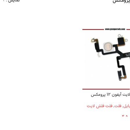
نمایش
9
یفون 12 پرومکس
ایل
,
فلت
,
فلت فلش لايت