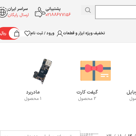
پشتیبانی
سراسر ایران
02188677156
ارسال رایگان
ورود / ثبت نام
ریال
تخفیف ویژه ابزار و قطعات
نمایش یک نتیجه
ایل
گیفت کارت
مادربرد
2 محصول
1 محصول