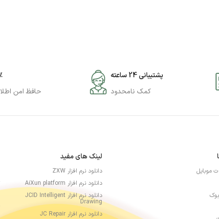
پشتیبانی 24 ساعته
۰٪
کمک نامحدود
حافظ امن اطلا
لینک های مفید
ات موبایل
دانلود نرم افزار ZXW
دانلود نرم افزار AiXun platform
بوک
دانلود نرم افزار JCID Intelligent
Drawing
دانلود نرم افزار JC Repair