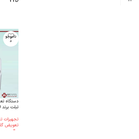
YYD
ناموجو
د
دستگاه تع
تبلت برند YYD مدل YD-970
تجهیزات 
تعویض گ
ریال
310.000.000