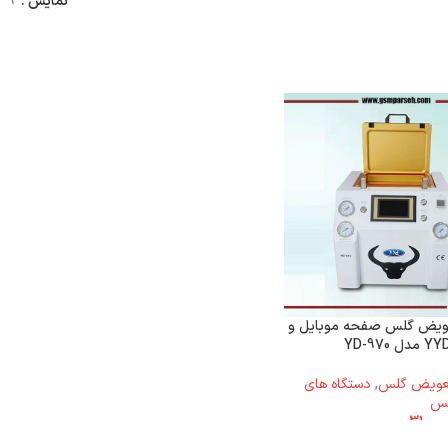
نمایش
9
ویض گلس صفحه موبایل و
تعویض گلس
,
دستگاه های
لس