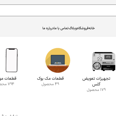
خانه
فروشگاه
وبلاگ
تماس با ما
درباره ما
تجهیزات تعویض
قطعات مک بوک
قطعات موب
گلس
49 محصول
794 محصول
179 محصول