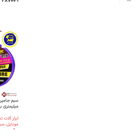
FXV009
میلیمتری ب
ابزار آلات 
موبایل
,
سی
ریال
3.700.000