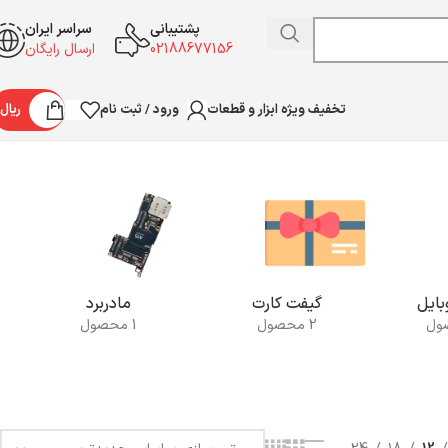
پشتیبانی
سراسر ایران
02188677156
ارسال رایگان
ورود / ثبت نام
ریال
تخفیف ویژه ابزار و قطعات
نمایش یک نتیجه
ایل
گیفت کارت
مادربرد
2 محصول
1 محصول