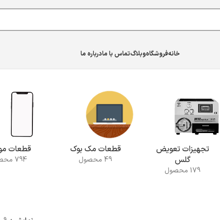
خانه
فروشگاه
وبلاگ
تماس با ما
درباره ما
تجهیزات تعویض
قطعات مک بوک
قطعات موب
گلس
49 محصول
794 محصول
179 محصول