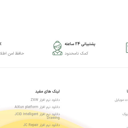
پشتیبانی 24 ساعته
۰٪
کمک نامحدود
حافظ امن اطلا
لینک های مفید
ات موبایل
دانلود نرم افزار ZXW
دانلود نرم افزار AiXun platform
بوک
دانلود نرم افزار JCID Intelligent
Drawing
دانلود نرم افزار JC Repair