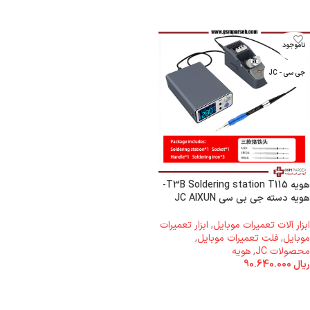
ناموجود
جی سی - JC
هویه T3B Soldering station T115-
هویه دسته جی بی سی JC AIXUN
ابزار آلات تعمیرات موبایل
,
ابزار تعمیرات
موبایل
,
فلت تعمیرات موبایل
,
محصولات JC
,
هویه
ریال
90.640.000
اطلاعات بیشتر