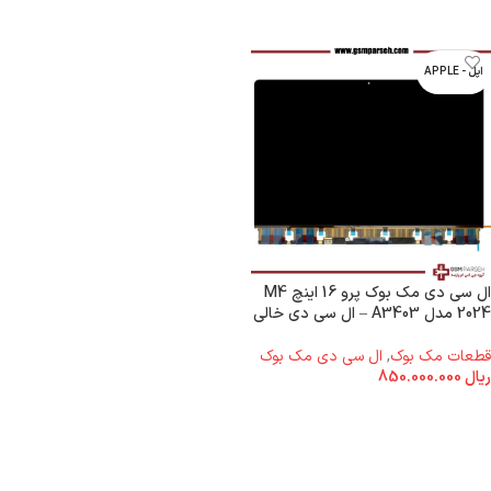
اپل - APPLE
ال سی دی مک بوک پرو 16 اینچ M4
2024 مدل A3403 – ال سی دی خالی
قطعات مک بوک
,
ال سی دی مک بوک
ریال
850.000.000
افزودن به سبد خرید