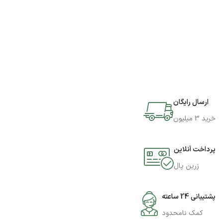
ارسال رایگان
خرید 3 میلیون
پرداخت آنلاین
زرین پال
پشتیبانی 24 ساعته
کمک نامحدود