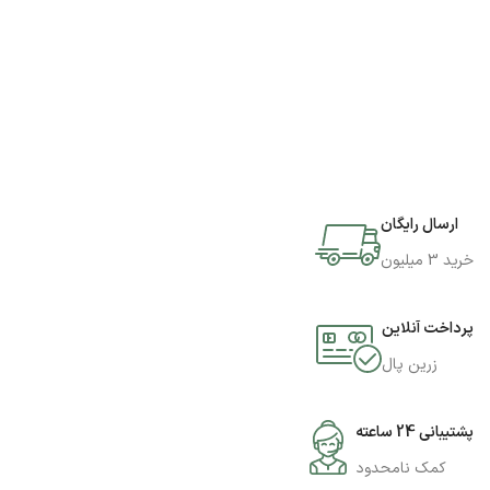
ارسال رایگان
خرید 3 میلیون
پرداخت آنلاین
زرین پال
پشتیبانی 24 ساعته
کمک نامحدود