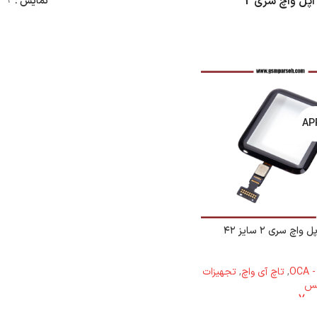
پل واچ سری 2
نمایش
9
گلس تاچ اپل واچ سری ۲ سایز ۴۲
OC
,
تاچ آی واچ
,
تجهیزات
لس