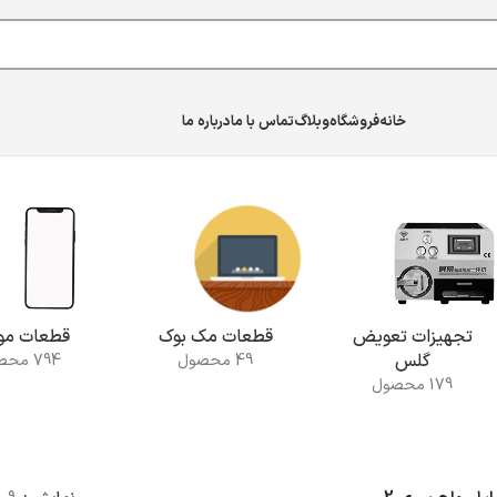
خانه
فروشگاه
وبلاگ
تماس با ما
درباره ما
تجهیزات تعویض
قطعات مک بوک
قطعات موب
گلس
49 محصول
794 محصول
179 محصول