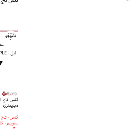
گلس تاچ ا
ناموجو
د
اپل - APPLE
میلیمتری
گلس- تاچ - A
تعویض گ
ریال
7.000.000