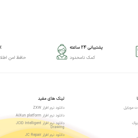
پشتیبانی 24 ساعته
۰٪
کمک نامحدود
حافظ امن اطلا
لینک های مفید
ات موبایل
دانلود نرم افزار ZXW
دانلود نرم افزار AiXun platform
بوک
دانلود نرم افزار JCID Intelligent
Drawing
دانلود نرم افزار JC Repair