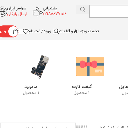
پشتیبانی
سراسر ایران
02188677156
ارسال رایگان
ورود / ثبت نام
ریال
تخفیف ویژه ابزار و قطعات
نمایش یک نتیجه
ایل
گیفت کارت
مادربرد
2 محصول
1 محصول