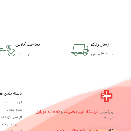
ارسال رایگان
پرداخت آنلاین
خرید 3 میلیون
زرین پال
دسته بندی ها
ابزار آلات تعمیر
باتری موبایل
بزرگترین
فروشگاه ابزار تعمیرات
و
قطعات موبایل
ال سی دی مک 
در کشور
باتری مک بوک
تهران، مجتمع کامپیوتر پایتخت